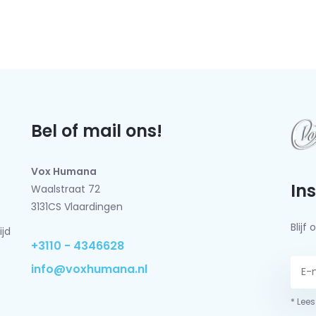
Bel of mail ons!
Vox Humana
In
Waalstraat 72
3131CS Vlaardingen
Blij
ijd
+3110 - 4346628
info@voxhumana.nl
* Lees