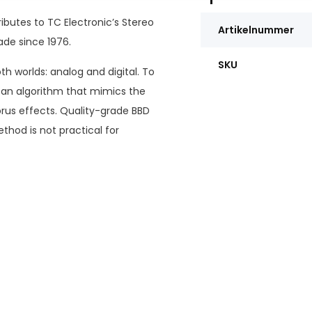
butes to TC Electronic’s Stereo
Artikelnummer
de since 1976.
SKU
h worlds: analog and digital. To
p an algorithm that mimics the
rus effects. Quality-grade BBD
thod is not practical for