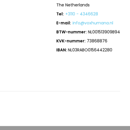
The Netherlands
Tel:
+3110 - 4346628
E-mail:
info@voxhumana.nl
BTW-nummer:
NL001513909B94
KVK-nummer:
73868876
IBAN:
NL03RABO0156442280