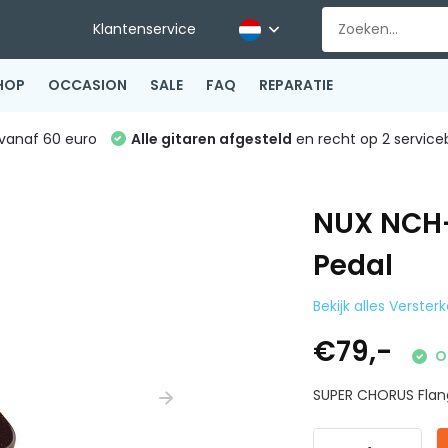
Klantenservice
HOP
OCCASION
SALE
FAQ
REPARATIE
vanaf 60 euro
Alle gitaren afgesteld
en recht op 2 service
NUX NCH-
Pedal
Bekijk alles Verster
€79,-
O
SUPER CHORUS Flang