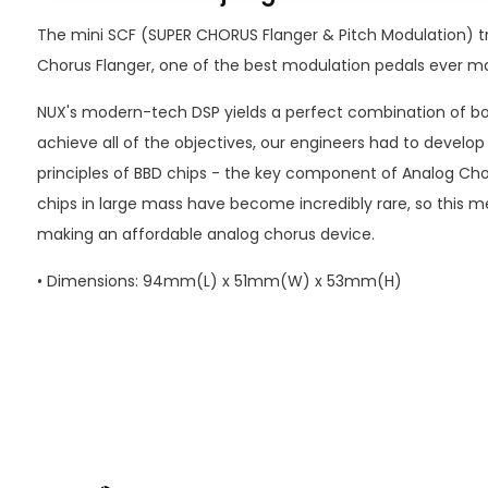
The mini SCF (SUPER CHORUS Flanger & Pitch Modulation) tri
Chorus Flanger, one of the best modulation pedals ever ma
NUX's modern-tech DSP yields a perfect combination of bot
achieve all of the objectives, our engineers had to develo
principles of BBD chips - the key component of Analog Cho
chips in large mass have become incredibly rare, so this me
making an affordable analog chorus device.
• Dimensions: 94mm(L) x 51mm(W) x 53mm(H)