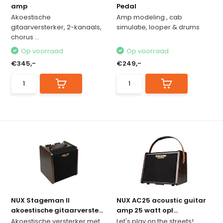
amp
Pedal
Akoestische
Amp modeling , cab
gitaarversterker, 2-kanaals,
simulatie, looper & drums
chorus ...
Op voorraad
Op voorraad
€345,-
€249,-
NUX Stageman II
NUX AC25 acoustic guitar
akoestische gitaarverste...
amp 25 watt opl...
Akoestische versterker met
Let's play on the streets!