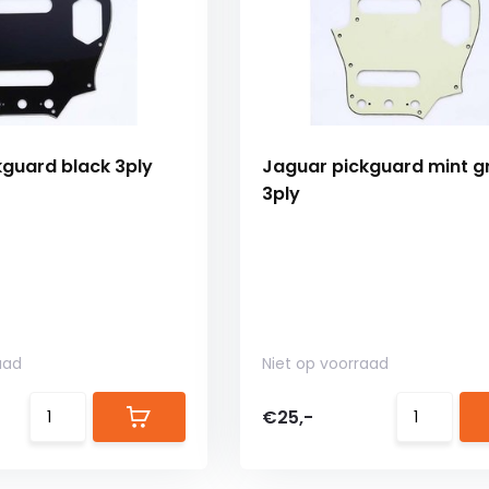
guard black 3ply
Jaguar pickguard mint g
3ply
aad
Niet op voorraad
€25,-