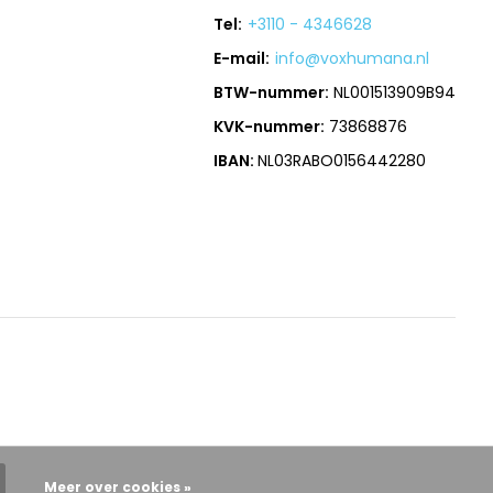
Tel:
+3110 - 4346628
E-mail:
info@voxhumana.nl
BTW-nummer:
NL001513909B94
KVK-nummer:
73868876
IBAN:
NL03RABO0156442280
Meer over cookies »