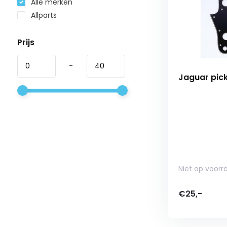
Alle merken
Allparts
Prijs
-
Jaguar pick
Niet op voorr
€25,-