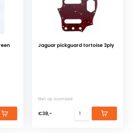
reen
Jaguar pickguard tortoise 3ply
Niet op voorraad
€38,-