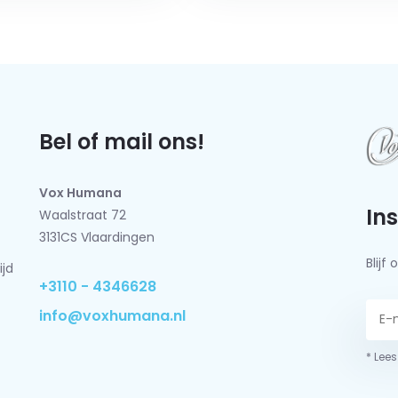
Bel of mail ons!
Vox Humana
In
Waalstraat 72
3131CS Vlaardingen
Blij
ijd
+3110 - 4346628
info@voxhumana.nl
* Lees