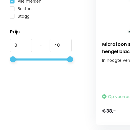
Alle merken
Boston
Stagg
Prijs
Microfoon 
-
hengel blac
In hoogte ve
Op voorra
€38,-