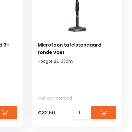
d 3-
Microfoon tafelstandaard
ronde voet
Hoogte 22-33cm
Niet op voorraad
€32,50