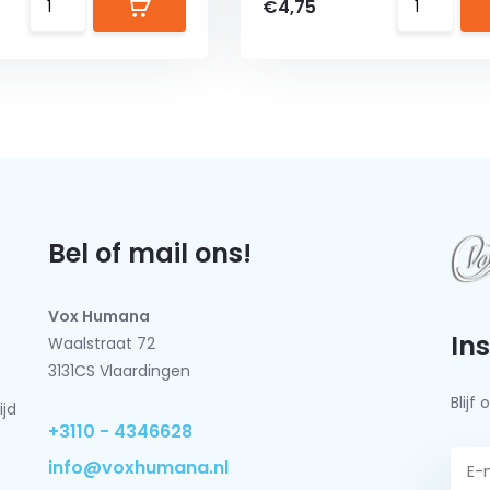
€4,75
Bel of mail ons!
Vox Humana
In
Waalstraat 72
3131CS Vlaardingen
Blij
ijd
+3110 - 4346628
info@voxhumana.nl