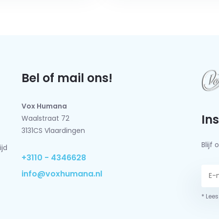
Bel of mail ons!
Vox Humana
In
Waalstraat 72
3131CS Vlaardingen
Blij
ijd
+3110 - 4346628
info@voxhumana.nl
* Lees