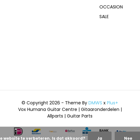
OCCASION
SALE
© Copyright 2026 - Theme By
DMWS
x
Plus+
Vox Humana Guitar Centre | Gitaaronderdelen |
Allparts | Guitar Parts
e website te verbeteren. Is dat akkoord?
Ja
Nee