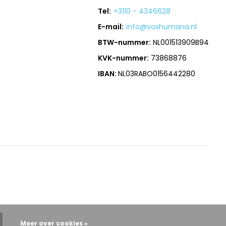
Tel:
+3110 - 4346628
E-mail:
info@voxhumana.nl
BTW-nummer:
NL001513909B94
KVK-nummer:
73868876
IBAN:
NL03RABO0156442280
Meer over cookies »