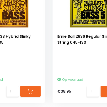
833 Hybrid Slinky
Ernie Ball 2836 Regular Sl
05
String 045-130
ad
Op voorraad
€38,95