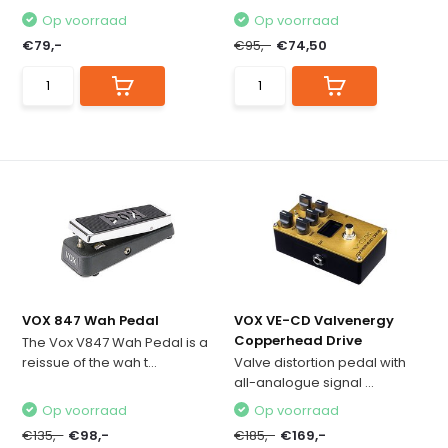
Op voorraad
Op voorraad
€79,-
€95,-
€74,50
VOX 847 Wah Pedal
VOX VE-CD Valvenergy
Copperhead Drive
The Vox V847 Wah Pedal is a
reissue of the wah t...
Valve distortion pedal with
all-analogue signal ...
Op voorraad
Op voorraad
€135,-
€98,-
€185,-
€169,-