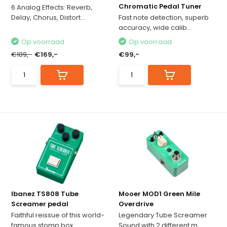
Chromatic Pedal Tuner
6 Analog Effects: Reverb,
Delay, Chorus, Distort...
Fast note detection, superb
accuracy, wide calib...
Op voorraad
Op voorraad
€189,-
€169,-
€99,-
Ibanez TS808 Tube
Mooer MOD1 Green Mile
Screamer pedal
Overdrive
Faithful reissue of this world-
Legendary Tube Screamer
famous stomp box
Sound with 2 different m...