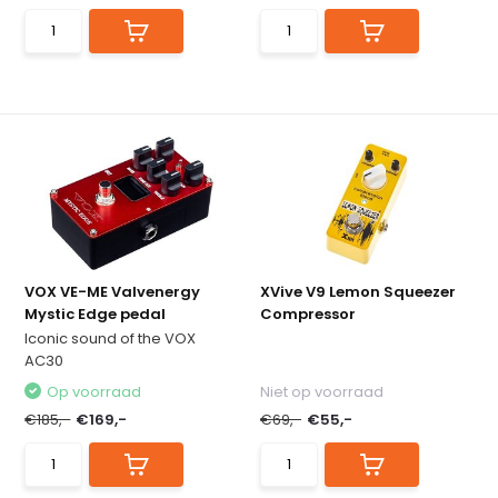
VOX VE-ME Valvenergy
XVive V9 Lemon Squeezer
Mystic Edge pedal
Compressor
Iconic sound of the VOX
AC30
Op voorraad
Niet op voorraad
€185,-
€169,-
€69,-
€55,-