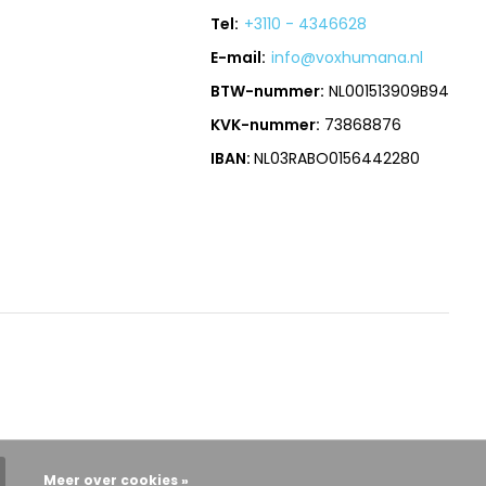
Tel:
+3110 - 4346628
E-mail:
info@voxhumana.nl
BTW-nummer:
NL001513909B94
KVK-nummer:
73868876
IBAN:
NL03RABO0156442280
Meer over cookies »