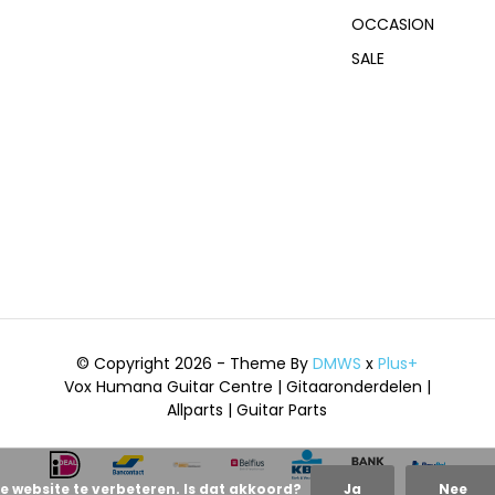
OCCASION
SALE
© Copyright 2026 - Theme By
DMWS
x
Plus+
Vox Humana Guitar Centre | Gitaaronderdelen |
Allparts | Guitar Parts
e website te verbeteren. Is dat akkoord?
Ja
Nee