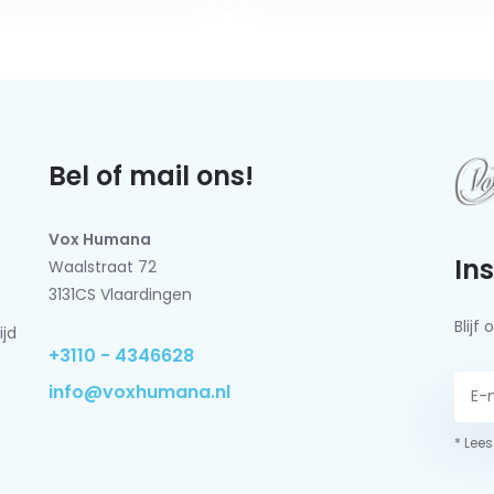
Bel of mail ons!
Vox Humana
In
Waalstraat 72
3131CS Vlaardingen
Blij
ijd
+3110 - 4346628
info@voxhumana.nl
* Lees