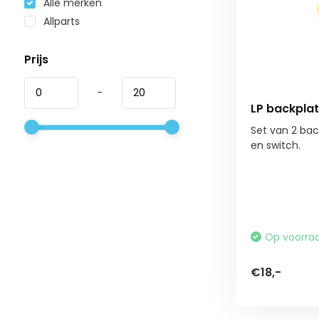
Alle merken
Allparts
Prijs
-
LP backpla
Set van 2 ba
en switch.
Op voorra
€18,-