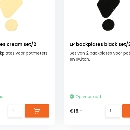
tes cream set/2
LP backplates black set/
ckplates voor potmeters
Set van 2 backplates voor po
en switch.
ad
Op voorraad
€18,-