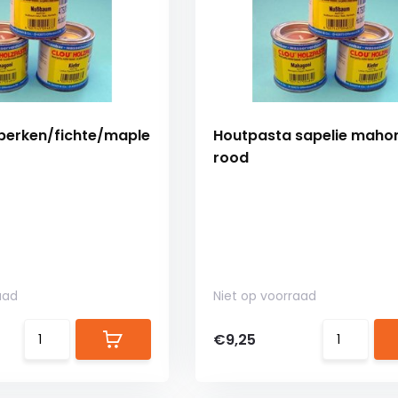
berken/fichte/maple
Houtpasta sapelie maho
rood
aad
Niet op voorraad
€9,25