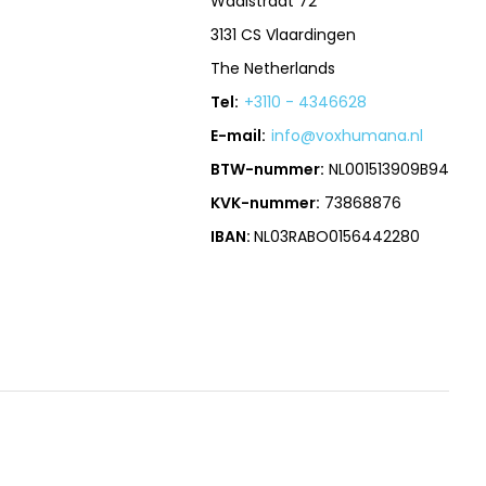
Waalstraat 72
3131 CS Vlaardingen
The Netherlands
Tel:
+3110 - 4346628
E-mail:
info@voxhumana.nl
BTW-nummer:
NL001513909B94
KVK-nummer:
73868876
IBAN:
NL03RABO0156442280