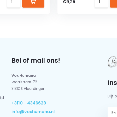
€9,25
Bel of mail ons!
Vox Humana
In
Waalstraat 72
3131CS Vlaardingen
Blij
ijd
+3110 - 4346628
info@voxhumana.nl