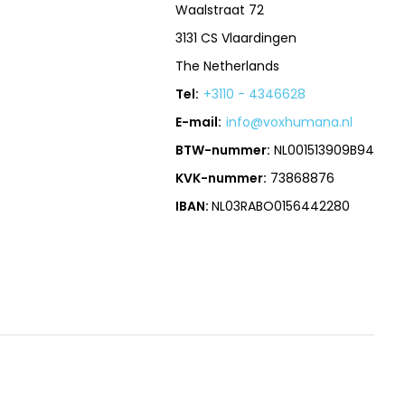
Waalstraat 72
3131 CS Vlaardingen
The Netherlands
Tel:
+3110 - 4346628
E-mail:
info@voxhumana.nl
BTW-nummer:
NL001513909B94
KVK-nummer:
73868876
IBAN:
NL03RABO0156442280