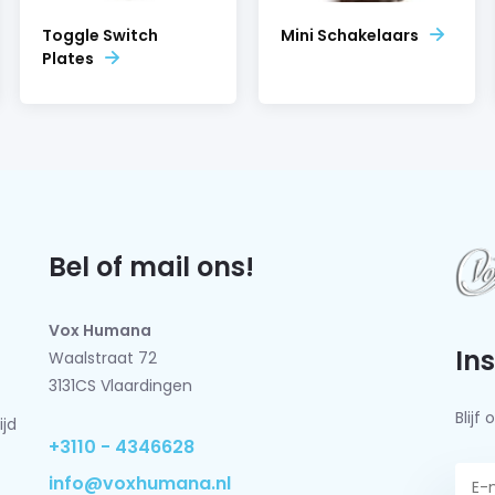
Toggle Switch
Mini Schakelaars
Plates
Bel of mail ons!
Vox Humana
In
Waalstraat 72
3131CS Vlaardingen
Blij
ijd
+3110 - 4346628
info@voxhumana.nl