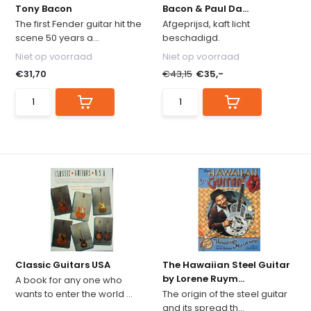
Tony Bacon
Bacon & Paul Da...
The first Fender guitar hit the
Afgeprijsd, kaft licht
scene 50 years a...
beschadigd.
Niet op voorraad
Niet op voorraad
€31,70
€43,15
€35,-
Classic Guitars USA
The Hawaiian Steel Guitar
by Lorene Ruym...
A book for any one who
wants to enter the world ...
The origin of the steel guitar
and its spread th...