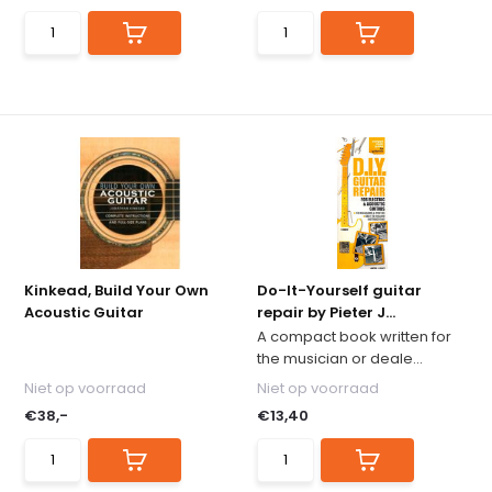
Kinkead, Build Your Own
Do-It-Yourself guitar
Acoustic Guitar
repair by Pieter J...
A compact book written for
the musician or deale...
Niet op voorraad
Niet op voorraad
€38,-
€13,40