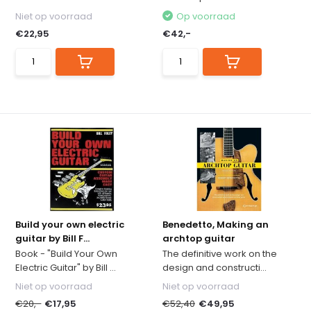
Niet op voorraad
Op voorraad
€22,95
€42,-
Build your own electric
Benedetto, Making an
guitar by Bill F...
archtop guitar
Book - "Build Your Own
The definitive work on the
Electric Guitar" by Bill ...
design and constructi...
Niet op voorraad
Niet op voorraad
€20,-
€17,95
€52,40
€49,95