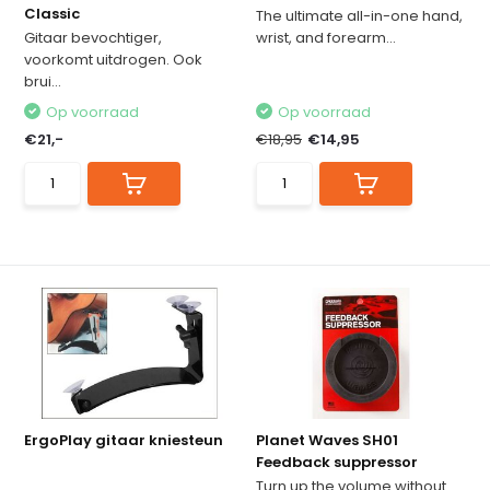
Classic
The ultimate all-in-one hand,
Gitaar bevochtiger,
wrist, and forearm...
voorkomt uitdrogen. Ook
brui...
Op voorraad
Op voorraad
€21,-
€18,95
€14,95
ErgoPlay gitaar kniesteun
Planet Waves SH01
Feedback suppressor
Turn up the volume without