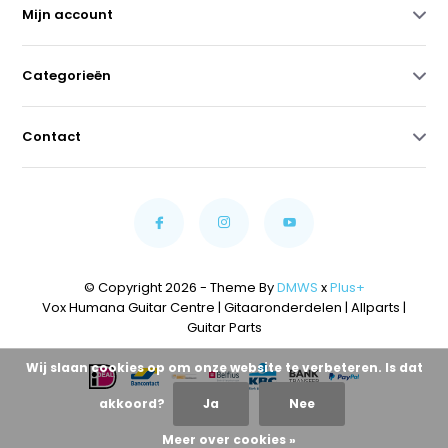
Mijn account
Categorieën
Contact
© Copyright 2026 - Theme By
DMWS
x
Plus+
Vox Humana Guitar Centre | Gitaaronderdelen | Allparts |
Guitar Parts
Wij slaan cookies op om onze website te verbeteren. Is dat
akkoord?
Ja
Nee
Meer over cookies »