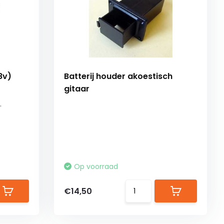
8v)
Batterij houder akoestisch
gitaar
.
Op voorraad
€14,50