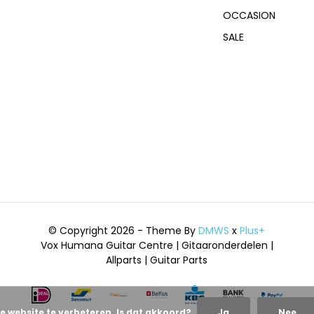
OCCASION
SALE
© Copyright 2026 - Theme By
DMWS
x
Plus+
Vox Humana Guitar Centre | Gitaaronderdelen |
Allparts | Guitar Parts
e website te verbeteren. Is dat akkoord?
Ja
Nee