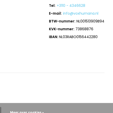
Tel:
+3110 - 4346628
E-mail:
info@voxhumana.nl
BTW-nummer:
NL001513909B94
KVK-nummer:
73868876
IBAN:
NL03RABO0156442280
Meer over cookies »