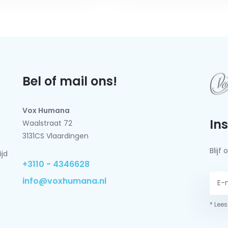
Bel of mail ons!
Vox Humana
In
Waalstraat 72
3131CS Vlaardingen
Blij
ijd
+3110 - 4346628
info@voxhumana.nl
* Lees