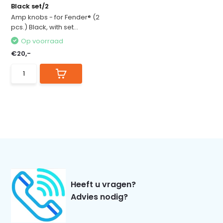
Black set/2
Amp knobs - for Fender® (2
pcs.) Black, with set...
Op voorraad
€20,-
Heeft u vragen?
Advies nodig?