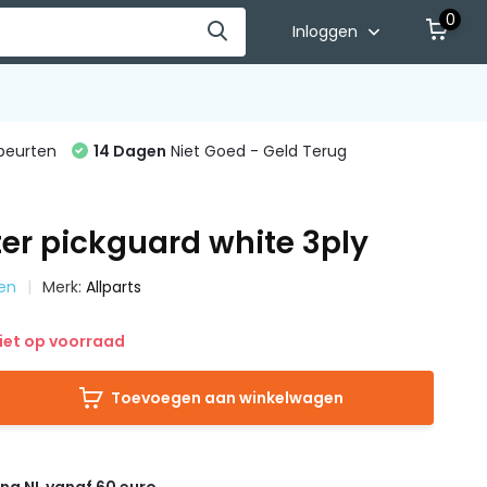
0
Inloggen
beurten
14 Dagen
Niet Goed - Geld Terug
er pickguard white 3ply
ten
Merk:
Allparts
iet op voorraad
Toevoegen aan winkelwagen