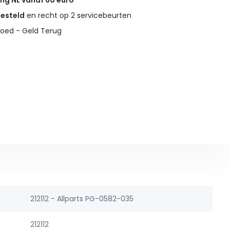
ing NL vanaf 60 euro
gesteld
en recht op 2 servicebeurten
oed - Geld Terug
212112 - Allparts PG-0582-035
212112