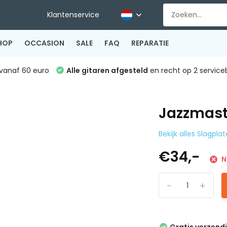
Klantenservice
HOP
OCCASION
SALE
FAQ
REPARATIE
vanaf 60 euro
Alle gitaren afgesteld
en recht op 2 service
Jazzmast
Bekijk alles Slagpla
€34,-
N
-
+