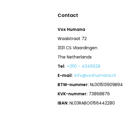
Contact
Vox Humana
Waalstraat 72
3131 CS Vlaardingen
The Netherlands
Tel:
+3110 - 4346628
E-mail:
info@voxhumana.nl
BTW-nummer:
NL001513909B94
KVK-nummer:
73868876
IBAN:
NL03RABO0156442280