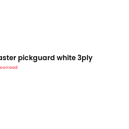
ster pickguard white 3ply
voorraad