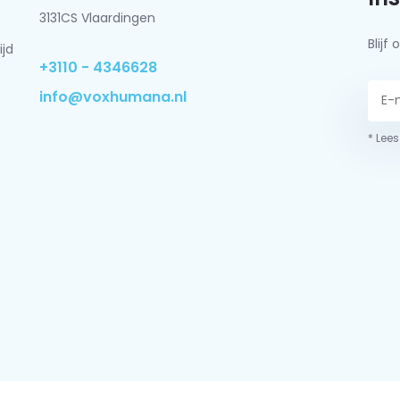
3131CS Vlaardingen
Blij
ijd
+3110 - 4346628
info@voxhumana.nl
* Lees