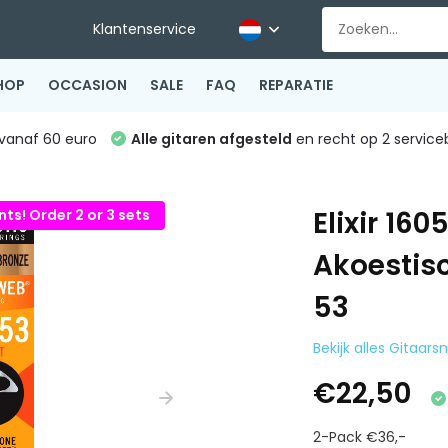
Klantenservice
HOP
OCCASION
SALE
FAQ
REPARATIE
vanaf 60 euro
Alle gitaren afgesteld
en recht op 2 service
Elixir 1
ts! Order 2 or 3 sets
Akoestisc
53
Bekijk alles Gitaars
€22,50
2-Pack €36,-