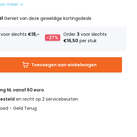
oon meer
el
Geniet van deze geweldige kortingsdeals
voor slechts
€18,-
Order
3
voor slechts
-27%
k
€16,50
per stuk
Toevoegen aan winkelwagen
ing NL vanaf 60 euro
gesteld
en recht op 2 servicebeurten
oed - Geld Terug