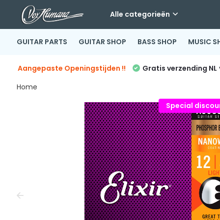
Alle categorieën
GUITAR PARTS
GUITAR SHOP
BASS SHOP
MUSIC S
Aangepaste Openingstijden !!
Gratis verzending NL
Home
Special discoun