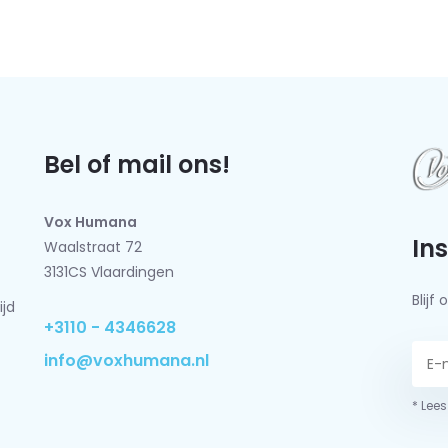
Bel of mail ons!
Vox Humana
In
Waalstraat 72
3131CS Vlaardingen
Blij
ijd
+3110 - 4346628
info@voxhumana.nl
* Lees