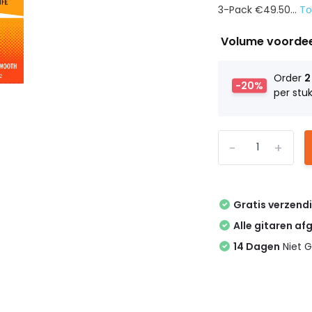
3-Pack €49.50...
T
Volume voorde
Order
2
-20%
per stu
-
+
Gratis verzend
Alle gitaren af
14 Dagen
Niet G