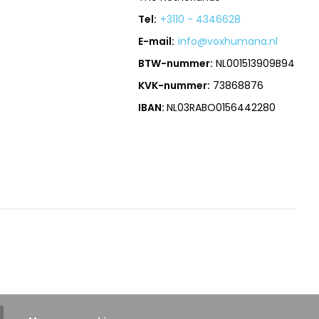
Tel:
+3110 - 4346628
E-mail:
info@voxhumana.nl
BTW-nummer:
NL001513909B94
KVK-nummer:
73868876
IBAN:
NL03RABO0156442280