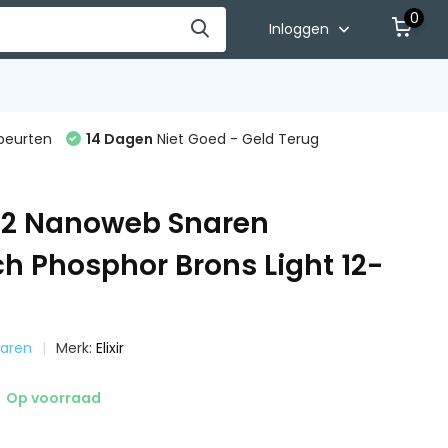
0
Inloggen
beurten
14 Dagen
Niet Goed - Geld Terug
6052 Nanoweb Snaren
h Phosphor Brons Light 12-
naren
Merk:
Elixir
Op voorraad