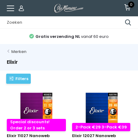
0
Gratis verzending NL
vanaf 60 euro
Merken
Elixir
Filters
Special discounts!
2-Pack €29 3-Pack €39
Order 2 or 3 sets
Elixir 11027 Nanoweb
Elixir 12027 Nanoweb