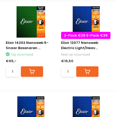
2-Pack €29 3-Pack €39
Elixir 14202 Nanoweb 5-
Elixir 12077 Nanoweb
Snaar Bassnaren ...
Electric Light/Heav...
Op voorraad
Niet op voorraad
€65,-
€16,50