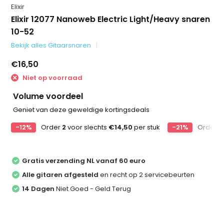
Elixir
Elixir 12077 Nanoweb Electric Light/Heavy snaren
10-52
Bekijk alles Gitaarsnaren
€16,50
Niet op voorraad
Volume voordeel
Geniet van deze geweldige kortingsdeals
-12%
Order
2
voor slechts
€14,50
per stuk
-21%
Order
3
Gratis verzending NL vanaf 60 euro
Alle gitaren afgesteld
en recht op 2 servicebeurten
14 Dagen
Niet Goed - Geld Terug