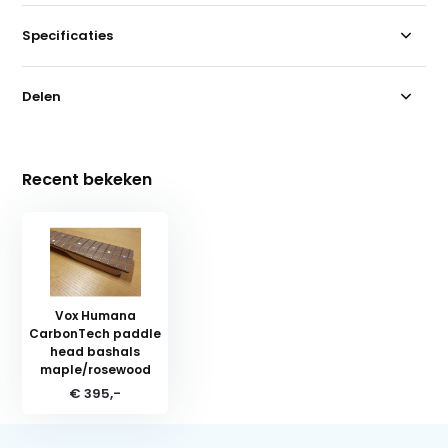
Specificaties
Delen
Recent bekeken
Vox Humana
CarbonTech paddle
head bashals
maple/rosewood
€ 395,-