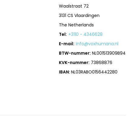
Waalstraat 72
3131 CS Vlaardingen
The Netherlands
Tel:
+3110 - 4346628
E-mail:
info@voxhumana.nl
BTW-nummer:
NL001513909B94
KVK-nummer:
73868876
IBAN:
NL03RABO0156442280