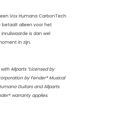
ar een Vox Humana CarbonTech
 betaalt alleen voor het
e inruilwaarde is dan wel
oment in zijn.
ith Allparts “Licensed by
Corporation by Fender® Musical
Humana Guitars and Allparts
nder® warranty applies.