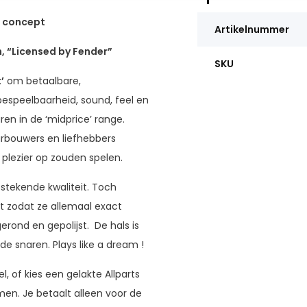
” concept
Artikelnummer
 “Licensed by Fender”
SKU
’
om betaalbare,
speelbaarheid, sound, feel en
n in de ‘midprice’ range.
arbouwers en liefhebbers
plezier op zouden spelen.
tstekende kwaliteit. Toch
t zodat ze allemaal exact
ond en gepolijst. De hals is
de snaren. Plays like a dream !
, of kies een gelakte Allparts
men. Je betaalt alleen voor de