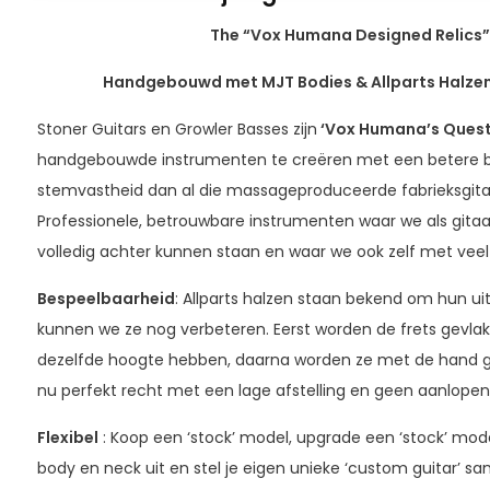
The “Vox Humana Designed Relics
Handgebouwd met MJT Bodies & Allparts Halzen,
Stoner Guitars en Growler Basses zijn
‘Vox Humana’s Quest
handgebouwde instrumenten te creëren met een betere be
stemvastheid dan al die massageproduceerde fabrieksgitare
Professionele, betrouwbare instrumenten waar we als gita
volledig achter kunnen staan en waar we ook zelf met veel 
Bespeelbaarheid
: Allparts halzen staan bekend om hun ui
kunnen we ze nog verbeteren. Eerst worden de frets gevlak
dezelfde hoogte hebben, daarna worden ze met de hand ger
nu perfekt recht met een lage afstelling en geen aanlopen
Flexibel
: Koop een ‘stock’ model, upgrade een ‘stock’ model
body en neck uit en stel je eigen unieke ‘custom guitar’ sa