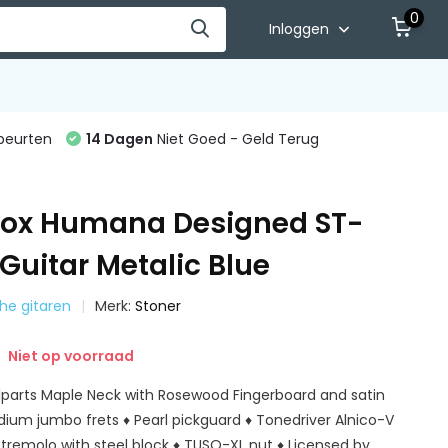
0
Inloggen
beurten
14 Dagen
Niet Goed - Geld Terug
ox Humana Designed ST-
 Guitar Metalic Blue
sche gitaren
Merk:
Stoner
Niet op voorraad
llparts Maple Neck with Rosewood Fingerboard and satin
edium jumbo frets ♦ Pearl pickguard ♦ Tonedriver Alnico-V
 tremolo with steel block ♦ TUSQ-XL nut ♦ Licensed by