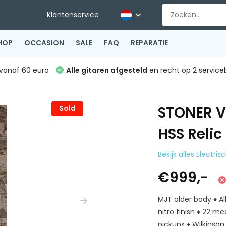
Klantenservice
HOP
OCCASION
SALE
FAQ
REPARATIE
vanaf 60 euro
Alle gitaren afgesteld
en recht op 2 service
STONER V
Sold
HSS Relic
Bekijk alles Electri
€999,-
MJT alder body ♦ A
nitro finish ♦ 22 m
pickups ♦ Wilkinson