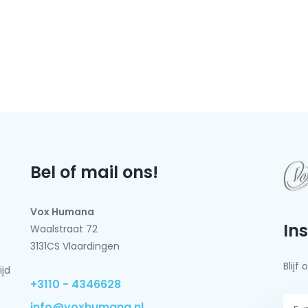
Bel of mail ons!
Vox Humana
In
Waalstraat 72
3131CS Vlaardingen
Blij
ijd
+3110 - 4346628
info@voxhumana.nl