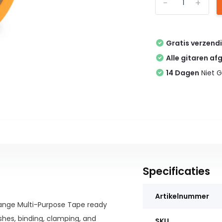
-
+
Gratis verzend
Alle gitaren af
14 Dagen
Niet G
Specificaties
Artikelnummer
ange Multi-Purpose Tape ready
shes, binding, clamping, and
SKU