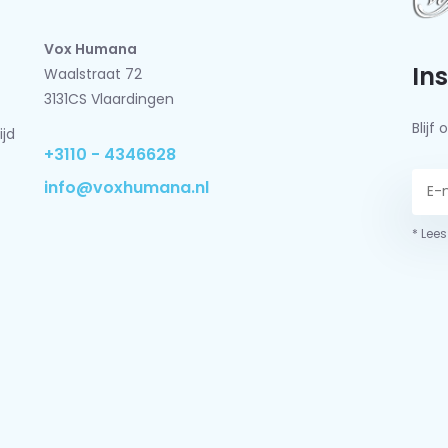
Vox Humana
In
Waalstraat 72
3131CS Vlaardingen
Blij
ijd
+3110 - 4346628
info@voxhumana.nl
* Lees