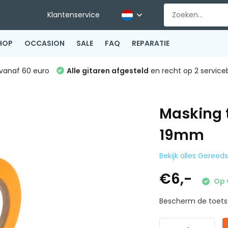
Klantenservice
HOP
OCCASION
SALE
FAQ
REPARATIE
vanaf 60 euro
Alle gitaren afgesteld
en recht op 2 service
Masking 
19mm
Bekijk alles Geree
€6,-
Op 
Bescherm de toets bi