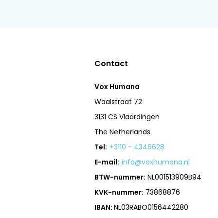
Contact
Vox Humana
Waalstraat 72
3131 CS Vlaardingen
The Netherlands
Tel:
+3110 - 4346628
E-mail:
info@voxhumana.nl
BTW-nummer:
NL001513909B94
KVK-nummer:
73868876
IBAN:
NL03RABO0156442280