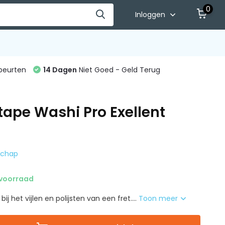
0
Inloggen
beurten
14 Dagen
Niet Goed - Geld Terug
tape Washi Pro Exellent
dschap
voorraad
j het vijlen en polijsten van een fret....
Toon meer