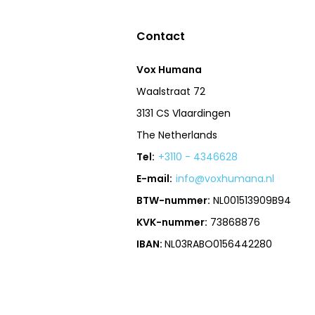
Contact
Vox Humana
Waalstraat 72
3131 CS Vlaardingen
The Netherlands
Tel:
+3110 - 4346628
E-mail:
info@voxhumana.nl
BTW-nummer:
NL001513909B94
KVK-nummer:
73868876
IBAN:
NL03RABO0156442280