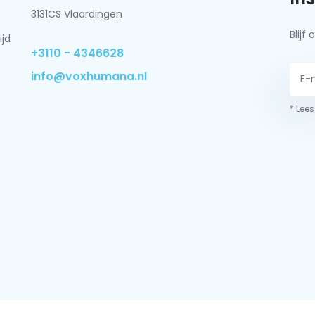
3131CS Vlaardingen
Blij
ijd
+3110 - 4346628
info@voxhumana.nl
* Lees