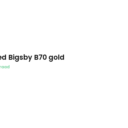
ed Bigsby B70 gold
raad