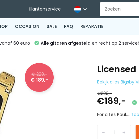
Klantenservice
HOP
OCCASION
SALE
FAQ
REPARATIE
vanaf 60 euro
Alle gitaren afgesteld
en recht op 2 service
Licensed 
€ 229,-
€ 189,-
Bekijk alles Bigsby 
€229,-
€189,-
For a Les Paul....
To
-
+