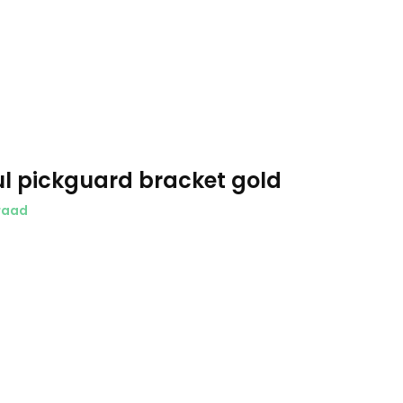
ul pickguard bracket gold
raad