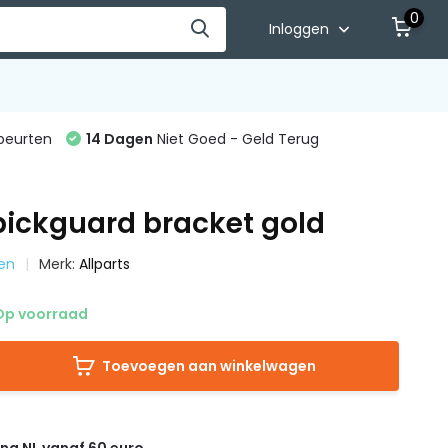
0
Inloggen
beurten
14 Dagen
Niet Goed - Geld Terug
pickguard bracket gold
ten
Merk:
Allparts
p voorraad
Toevoegen aan winkelwagen