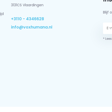
3131CS Vlaardingen
Blij
ijd
+3110 - 4346628
info@voxhumana.nl
* Lees