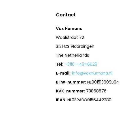
Contact
Vox Humana
Waalstraat 72
3131 CS Vlaardingen
The Netherlands
Tel:
+3110 - 4346628
E-mail:
info@voxhumana.nl
BTW-nummer:
NL001513909B94
KVK-nummer:
73868876
IBAN:
NL03RABO0156442280