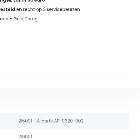
ing NL vanaf 60 euro
gesteld
en recht op 2 servicebeurten
oed - Geld Terug
216001 - Allparts AP-0620-002
216001