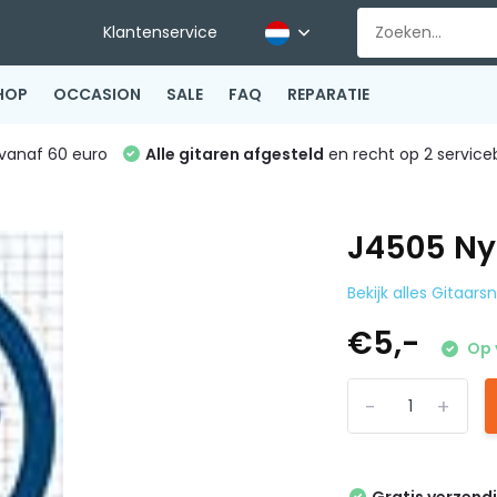
Klantenservice
HOP
OCCASION
SALE
FAQ
REPARATIE
vanaf 60 euro
Alle gitaren afgesteld
en recht op 2 service
J4505 Ny
Bekijk alles Gitaars
€5,-
Op 
-
+