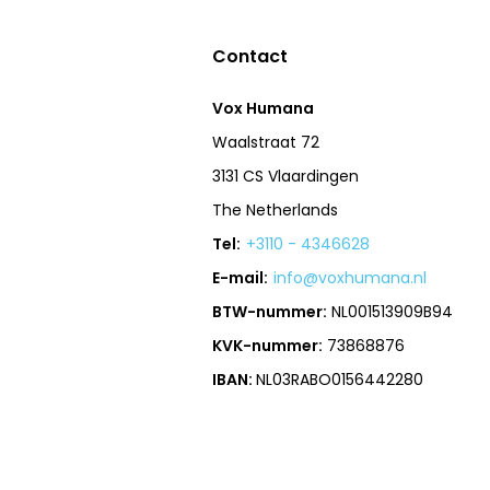
Contact
Vox Humana
Waalstraat 72
3131 CS Vlaardingen
The Netherlands
Tel:
+3110 - 4346628
E-mail:
info@voxhumana.nl
BTW-nummer:
NL001513909B94
KVK-nummer:
73868876
IBAN:
NL03RABO0156442280