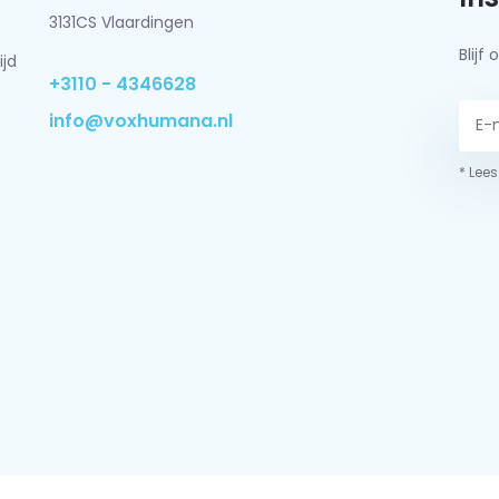
3131CS Vlaardingen
Blij
ijd
+3110 - 4346628
info@voxhumana.nl
* Lees