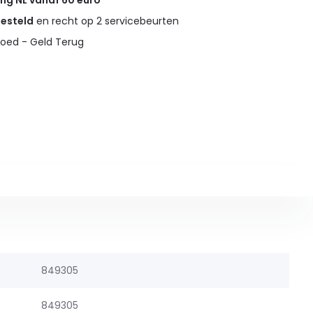
ing NL vanaf 60 euro
gesteld
en recht op 2 servicebeurten
oed - Geld Terug
849305
849305