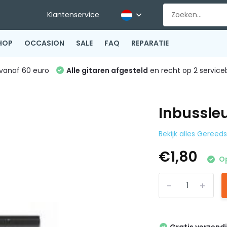
Klantenservice
HOP
OCCASION
SALE
FAQ
REPARATIE
vanaf 60 euro
Alle gitaren afgesteld
en recht op 2 service
Inbussleu
Bekijk alles Geree
€1,80
Op
-
+