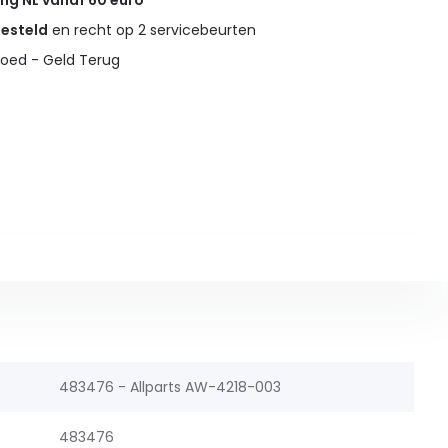
ing NL vanaf 60 euro
gesteld
en recht op 2 servicebeurten
oed - Geld Terug
483476 - Allparts AW-4218-003
483476