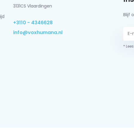
3131CS Vlaardingen
Blij
ijd
+3110 - 4346628
info@voxhumana.nl
* Lees