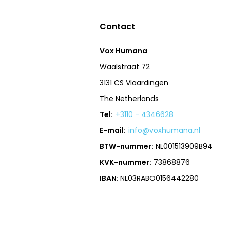
Contact
Vox Humana
Waalstraat 72
3131 CS Vlaardingen
The Netherlands
Tel:
+3110 - 4346628
E-mail:
info@voxhumana.nl
BTW-nummer:
NL001513909B94
KVK-nummer:
73868876
IBAN:
NL03RABO0156442280