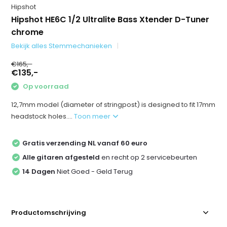
Hipshot
Hipshot HE6C 1/2 Ultralite Bass Xtender D-Tuner
chrome
Bekijk alles Stemmechanieken
€165,-
€135,-
Op voorraad
12,7mm model (diameter of stringpost) is designed to fit 17mm
headstock holes....
Toon meer
Gratis verzending NL vanaf 60 euro
Alle gitaren afgesteld
en recht op 2 servicebeurten
14 Dagen
Niet Goed - Geld Terug
Productomschrijving