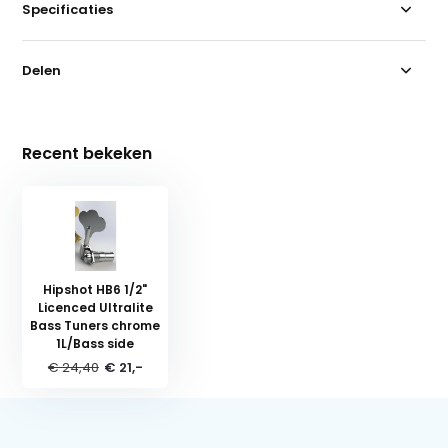
Specificaties
Delen
Recent bekeken
Hipshot HB6 1/2"
Licenced Ultralite
Bass Tuners chrome
1L/Bass side
€ 24,40
€ 21,-