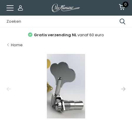
0
Gratis verzending NL
vanaf 60 euro
Home