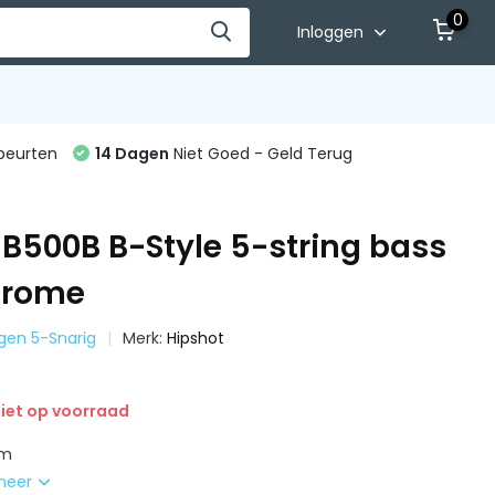
0
Inloggen
beurten
14 Dagen
Niet Goed - Geld Terug
5B500B B-Style 5-string bass
hrome
ggen 5-Snarig
Merk:
Hipshot
iet op voorraad
mm
meer