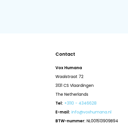
Contact
Vox Humana
Waalstraat 72
3131 CS Vlaardingen
The Netherlands
Tel:
+3110 - 4346628
E-mail:
info@voxhumana.nl
BTW-nummer:
NL001513909B94