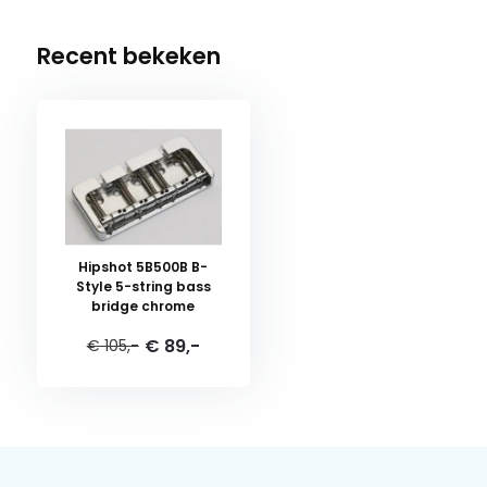
Recent bekeken
Hipshot 5B500B B-
Style 5-string bass
bridge chrome
€ 89,-
€ 105,-