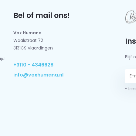
Bel of mail ons!
Vox Humana
In
Waalstraat 72
3131CS Vlaardingen
Blij
ijd
+3110 - 4346628
info@voxhumana.nl
* Lees