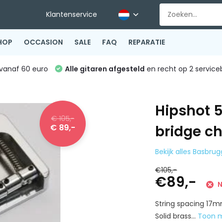
Klantenservice
HOP
OCCASION
SALE
FAQ
REPARATIE
vanaf 60 euro
Alle gitaren afgesteld
en recht op 2 service
Hipshot 
€ 105,-
€ 89,-
bridge c
Bekijk alles Basbru
€105,-
€89,-
N
String spacing 17
Solid brass...
Toon 