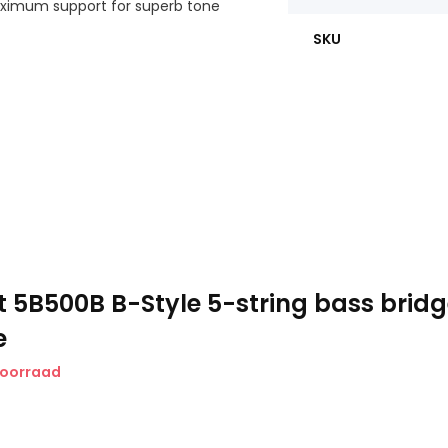
 maximum support for superb tone
SKU
t 5B500B B-Style 5-string bass brid
e
voorraad