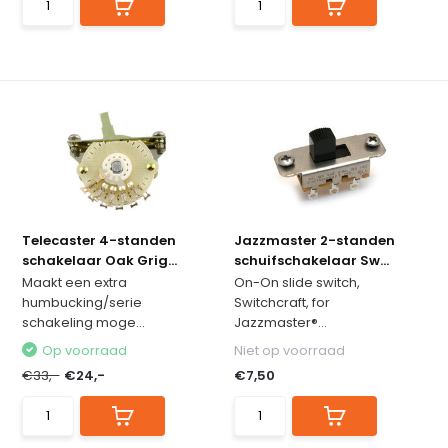
Telecaster 4-standen
Jazzmaster 2-standen
schakelaar Oak Grig...
schuifschakelaar Sw...
Maakt een extra
On-On slide switch,
humbucking/serie
Switchcraft, for
schakeling moge...
Jazzmaster®...
Op voorraad
Niet op voorraad
€33,-
€24,-
€7,50