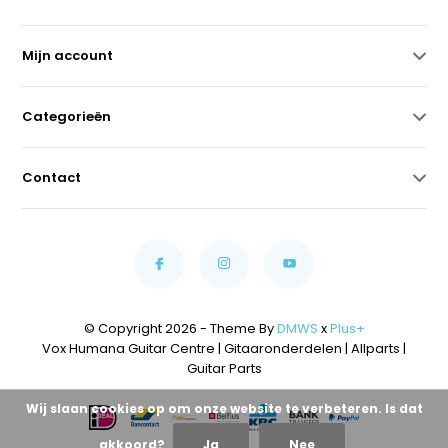
Mijn account
Categorieën
Contact
© Copyright 2026 - Theme By
DMWS
x
Plus+
Vox Humana Guitar Centre | Gitaaronderdelen | Allparts |
Guitar Parts
Wij slaan cookies op om onze website te verbeteren. Is dat
akkoord?
Ja
Nee