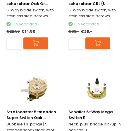
schakelaar Oak Gr...
schakelaar CRL (U...
5-Way blade switch, with
5-Way blade switch, with
stainless steel screws,...
stainless steel screws,...
Op voorraad
Op voorraad
€22,50
€14,50
€33,-
€28,-
Stratocaster 5-standen
Schaller 5-Way Mega
Super Switch Oak ...
Switch E
Dubbele (4-polige) 5-
Neck-plus-bridge pickup in
standen schakelaar voor
position 3.