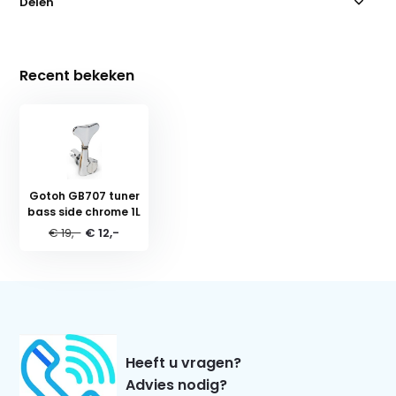
Delen
Recent bekeken
Gotoh GB707 tuner
bass side chrome 1L
€ 19,-
€ 12,-
Heeft u vragen?
Advies nodig?