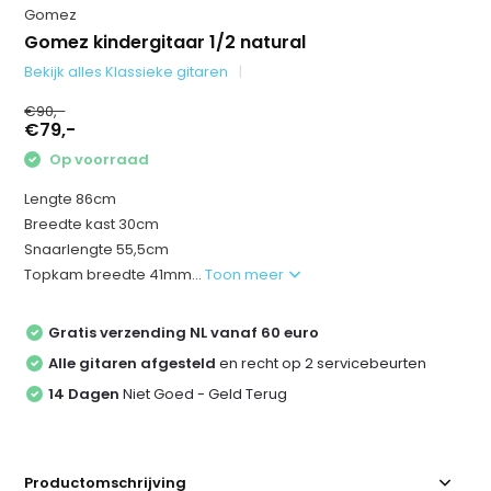
Gomez
Gomez kindergitaar 1/2 natural
Bekijk alles Klassieke gitaren
€90,-
€79,-
Op voorraad
Lengte 86cm
Breedte kast 30cm
Snaarlengte 55,5cm
Topkam breedte 41mm...
Toon meer
Gratis verzending NL vanaf 60 euro
Alle gitaren afgesteld
en recht op 2 servicebeurten
14 Dagen
Niet Goed - Geld Terug
Productomschrijving