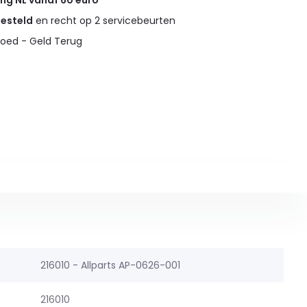
ing NL vanaf 60 euro
gesteld
en recht op 2 servicebeurten
oed - Geld Terug
216010 - Allparts AP-0626-001
216010