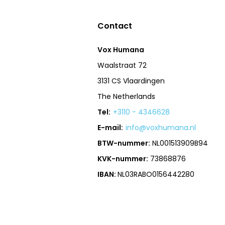
Contact
Vox Humana
Waalstraat 72
3131 CS Vlaardingen
The Netherlands
Tel:
+3110 - 4346628
E-mail:
info@voxhumana.nl
BTW-nummer:
NL001513909B94
KVK-nummer:
73868876
IBAN:
NL03RABO0156442280