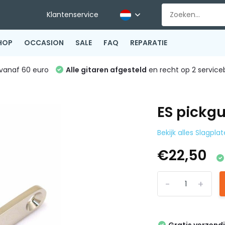
Klantenservice
HOP
OCCASION
SALE
FAQ
REPARATIE
vanaf 60 euro
Alle gitaren afgesteld
en recht op 2 service
ES pickg
Bekijk alles Slagpla
€22,50
-
+