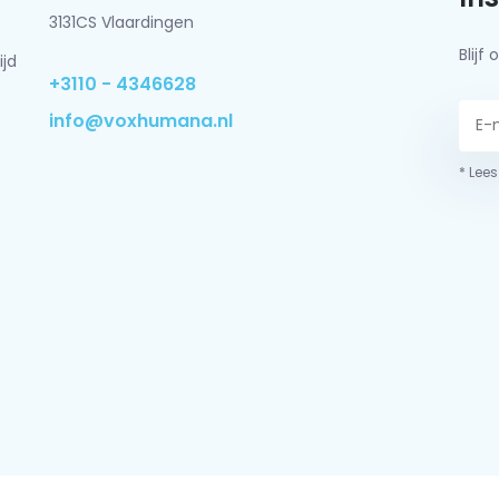
3131CS Vlaardingen
Blij
ijd
+3110 - 4346628
info@voxhumana.nl
* Lees