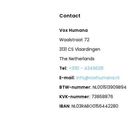
Contact
Vox Humana
Waalstraat 72
3131 CS Vlaardingen
The Netherlands
Tel:
+3110 - 4346628
E-mail:
info@voxhumana.nl
BTW-nummer:
NL001513909B94
KVK-nummer:
73868876
IBAN:
NL03RABO0156442280