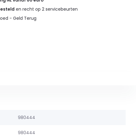
ing NL vanaf 60 euro
gesteld
en recht op 2 servicebeurten
oed - Geld Terug
980444
980444