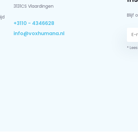
3131CS Vlaardingen
Blij
ijd
+3110 - 4346628
info@voxhumana.nl
* Lees