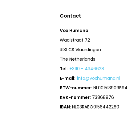
Contact
Vox Humana
Waalstraat 72
3131 CS Vlaardingen
The Netherlands
Tel:
+3110 - 4346628
E-mail:
info@voxhumana.nl
BTW-nummer:
NL001513909B94
KVK-nummer:
73868876
IBAN:
NL03RABO0156442280