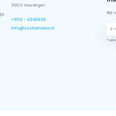
3131CS Vlaardingen
Blij
ijd
+3110 - 4346628
info@voxhumana.nl
* Lees