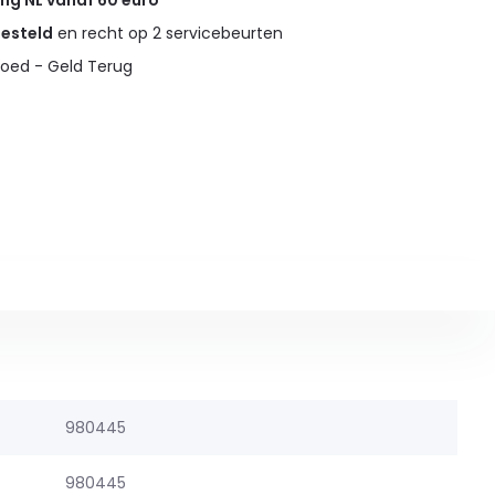
ing NL vanaf 60 euro
gesteld
en recht op 2 servicebeurten
oed - Geld Terug
980445
980445