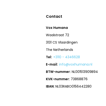
Contact
Vox Humana
Waalstraat 72
3131 CS Vlaardingen
The Netherlands
Tel:
+3110 - 4346628
E-mail:
info@voxhumana.nl
BTW-nummer:
NL001513909B94
KVK-nummer:
73868876
IBAN:
NL03RABO0156442280