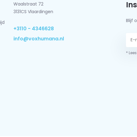
In
Waalstraat 72
3131CS Vlaardingen
Blij
ijd
+3110 - 4346628
info@voxhumana.nl
* Lees