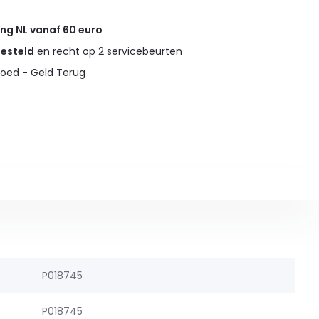
ing NL vanaf 60 euro
gesteld
en recht op 2 servicebeurten
oed - Geld Terug
P018745
P018745