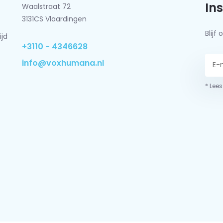
In
Waalstraat 72
3131CS Vlaardingen
Blij
ijd
+3110 - 4346628
info@voxhumana.nl
* Lees