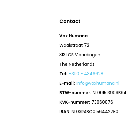
Contact
Vox Humana
Waalstraat 72
3131 CS Vlaardingen
The Netherlands
Tel:
+3110 - 4346628
E-mail:
info@voxhumana.nl
BTW-nummer:
NL001513909B94
KVK-nummer:
73868876
IBAN:
NL03RABO0156442280