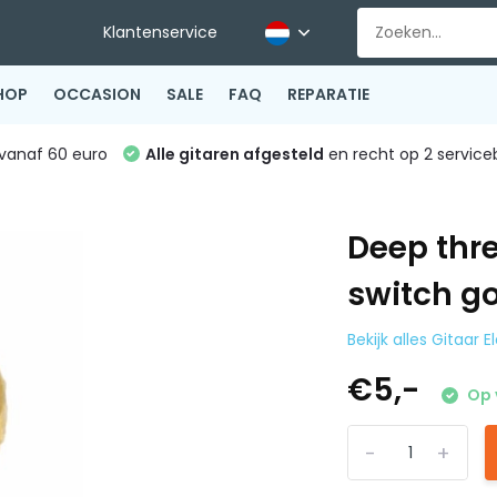
Klantenservice
HOP
OCCASION
SALE
FAQ
REPARATIE
vanaf 60 euro
Alle gitaren afgesteld
en recht op 2 service
Deep thre
switch g
Bekijk alles Gitaar 
€5,-
Op 
-
+