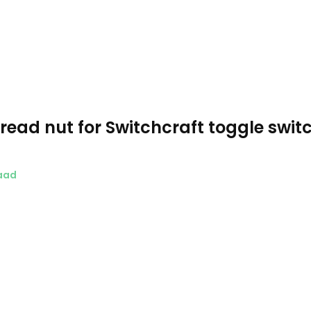
read nut for Switchcraft toggle swit
aad