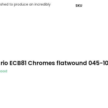
lished to produce an incredibly
SKU
rio ECB81 Chromes flatwound 045-1
raad