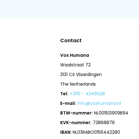
Contact
Vox Humana
Waalstraat 72
3131 CS Vlaardingen
The Netherlands
Tel:
+3110 - 4346628
E-mail:
info@voxhumana.nl
BTW-nummer:
NL001513909B94
KVK-nummer:
73868876
IBAN:
NL03RABO0156442280