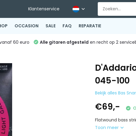
Klantenservice
HOP
OCCASION
SALE
FAQ
REPARATIE
vanaf 60 euro
Alle gitaren afgesteld
en recht op 2 service
D'Addari
045-100
Bekijk alles Bas Sna
€69,-
O
Flatwound bass stri
Toon meer