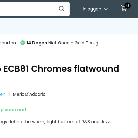
0
Inloggen
beurten
14 Dagen
Niet Goed - Geld Terug
o ECB81 Chromes flatwound
ren
Merk:
D'Addario
p voorraad
ngs define the warm, tight bottom of R&B and Jazz....