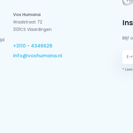
Vox Humana
In
Waalstraat 72
3131CS Vlaardingen
Blij
ijd
+3110 - 4346628
info@voxhumana.nl
* Lees