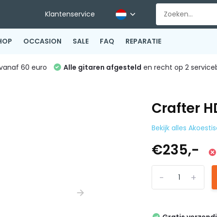
Klantenservice
HOP
OCCASION
SALE
FAQ
REPARATIE
vanaf 60 euro
Alle gitaren afgesteld
en recht op 2 service
Crafter H
Bekijk alles Akoesti
€235,-
-
+