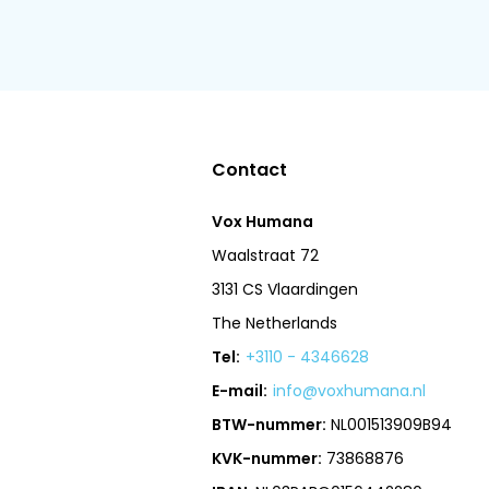
Contact
Vox Humana
Waalstraat 72
3131 CS Vlaardingen
The Netherlands
Tel:
+3110 - 4346628
E-mail:
info@voxhumana.nl
BTW-nummer:
NL001513909B94
KVK-nummer:
73868876