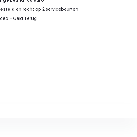
ing NL vanaf 60 euro
gesteld
en recht op 2 servicebeurten
oed - Geld Terug