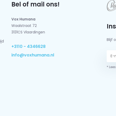
Bel of mail ons!
Vox Humana
In
Waalstraat 72
3131CS Vlaardingen
Blij
ijd
+3110 - 4346628
info@voxhumana.nl
* Lees