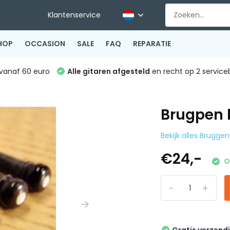
Klantenservice
HOP
OCCASION
SALE
FAQ
REPARATIE
vanaf 60 euro
Alle gitaren afgesteld
en recht op 2 service
Brugpen 
Bekijk alles Bruggen
€24,-
O
-
+