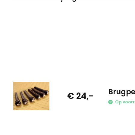
Brugpe
€ 24,-
Op voor