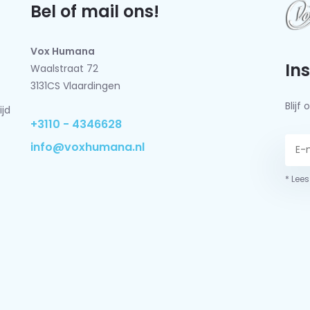
Bel of mail ons!
Vox Humana
In
Waalstraat 72
3131CS Vlaardingen
Blij
ijd
+3110 - 4346628
info@voxhumana.nl
* Lees