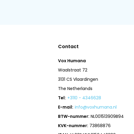
Contact
Vox Humana
Waalstraat 72
3131 CS Vlaardingen
The Netherlands
Tel:
+3110 - 4346628
E-mail:
info@voxhumana.nl
BTW-nummer:
NL001513909B94
KVK-nummer:
73868876