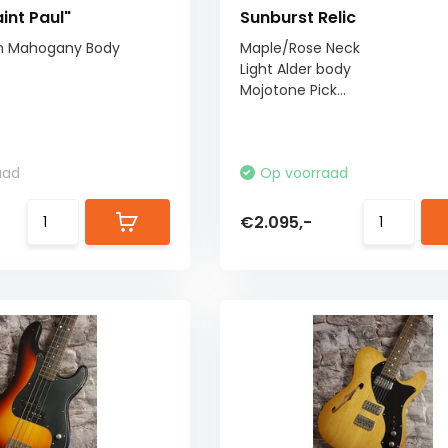
int Paul"
Sunburst Relic
h Mahogany Body
Maple/Rose Neck
Light Alder body
Mojotone Pick...
aad
Op voorraad
€2.095,-