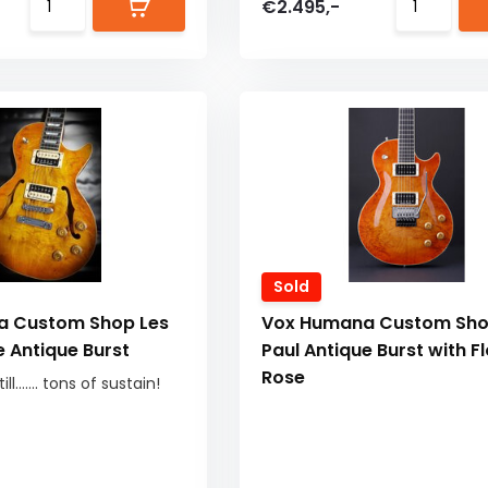
€2.495,-
Sold
a Custom Shop Les
Vox Humana Custom Sho
e Antique Burst
Paul Antique Burst with F
Rose
ll....... tons of sustain!