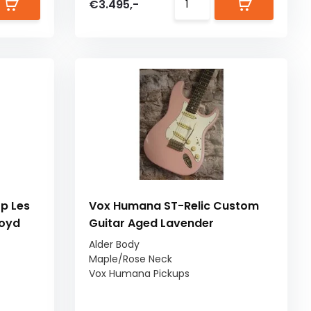
€3.495,-
p Les
Vox Humana ST-Relic Custom
loyd
Guitar Aged Lavender
Alder Body
Maple/Rose Neck
Vox Humana Pickups