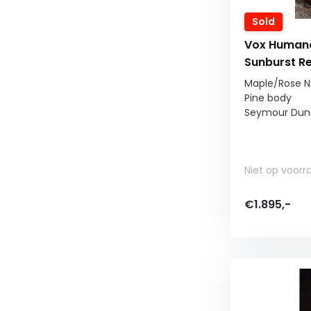
Sold
Vox Human
Sunburst Re
Maple/Rose N
Pine body
Seymour Dun
Niet op voorr
€1.895,-