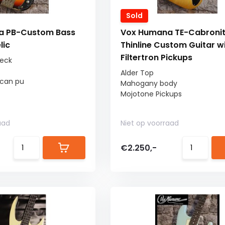
Sold
a PB-Custom Bass
Vox Humana TE-Cabroni
lic
Thinline Custom Guitar w
Filtertron Pickups
eck
Alder Top
can pu
Mahogany body
Mojotone Pickups
aad
Niet op voorraad
€2.250,-