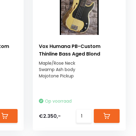
stom
Vox Humana PB-Custom
Thinline Bass Aged Blond
Maple/Rose Neck
Swamp Ash body
Mojotone Pickup
Op voorraad
€2.350,-