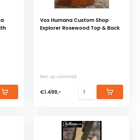
ta
Vox Humana Custom Shop
ith
Explorer Rosewood Top & Back
Niet op voorraad
€1.499,-