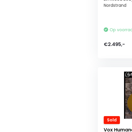
Nordstrand
Op voorra
€2.495,-
Sold
Vox Humana