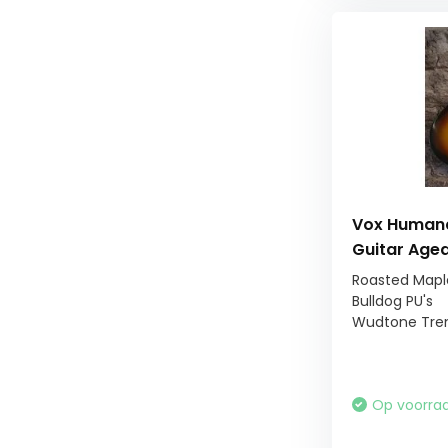
Vox Humana
Guitar Age
Roasted Mapl
Bulldog PU's
Wudtone Trem
Op voorra