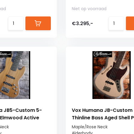
aad
Niet op voorraad
€3.295,-
a JB5-Custom 5-
Vox Humana JB-Custom
 Elmwood Active
Thinline Bass Aged Shell P
Neck
Maple/Rose Neck
y
Alderbody