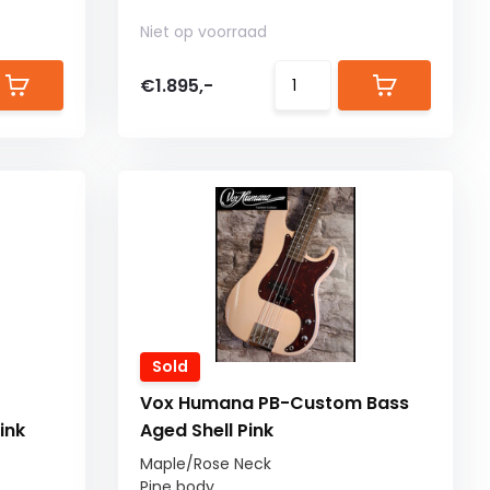
Niet op voorraad
€1.895,-
Sold
Vox Humana PB-Custom Bass
ink
Aged Shell Pink
Maple/Rose Neck
Pine body