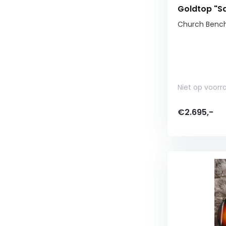
Goldtop "Sa
Church Benc
Niet op voorr
€2.695,-