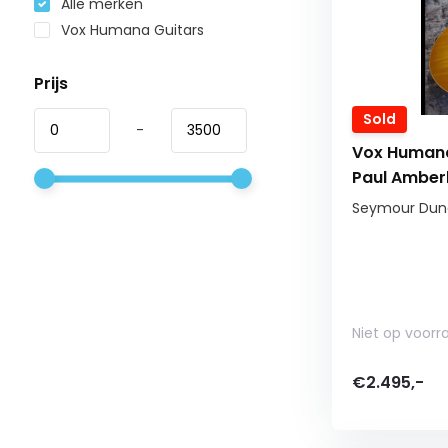
Alle merken
Vox Humana Guitars
Prijs
Sold
-
Vox Human
Paul Amber
Seymour Dunc
Niet op voorr
€2.495,-