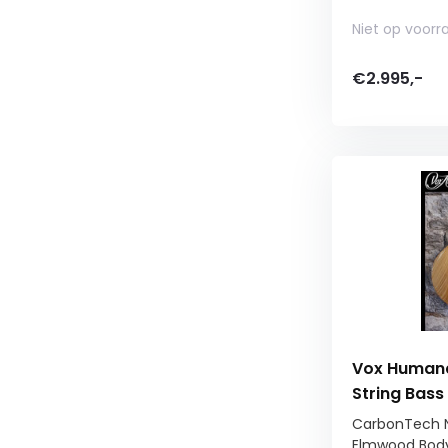
Niet op voorr
€2.995,-
Vox Human
String Bass
CarbonTech 
Elmwood Bod