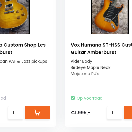
a Custom Shop Les
Vox Humana ST-HSS Cu
burst
Guitar Amberburst
an PAF & Jazz pickups
Alder Body
Birdeye Maple Neck
Mojotone PU's
aad
Op voorraad
€1.995,-