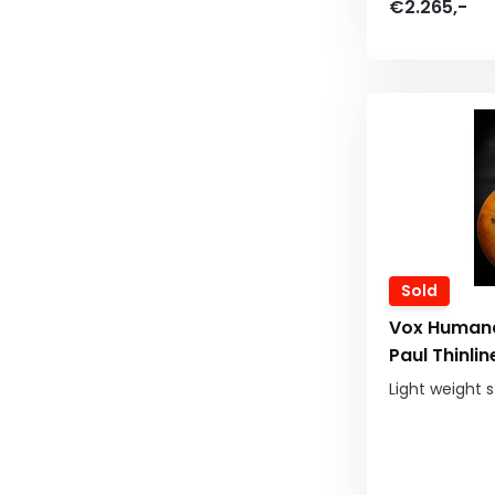
€2.265,-
Sold
Vox Human
Paul Thinlin
Light weight sti