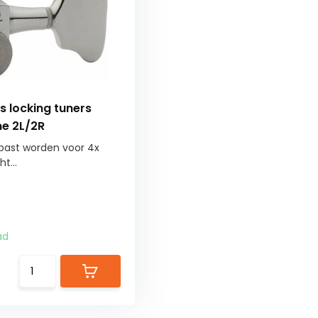
s locking tuners
me 2L/2R
ast worden voor 4x
t...
ad