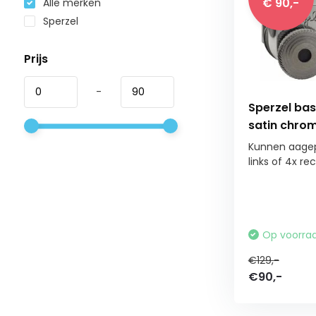
€ 90,-
Alle merken
Sperzel
Prijs
-
Sperzel bas
satin chro
Kunnen aagep
links of 4x rech
Op voorra
€129,-
€90,-