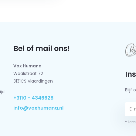
Bel of mail ons!
Vox Humana
In
Waalstraat 72
3131CS Vlaardingen
Blij
ijd
+3110 - 4346628
info@voxhumana.nl
* Lees