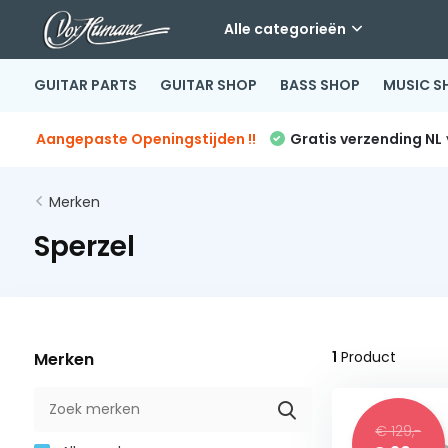
Alle categorieën
GUITAR PARTS
GUITAR SHOP
BASS SHOP
MUSIC S
Aangepaste Openingstijden !!
Gratis verzending NL
Merken
Sperzel
1
Product
Merken
€ 129,-