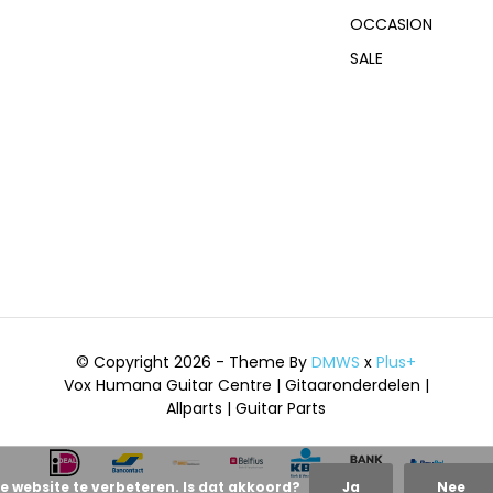
OCCASION
SALE
© Copyright 2026 - Theme By
DMWS
x
Plus+
Vox Humana Guitar Centre | Gitaaronderdelen |
Allparts | Guitar Parts
e website te verbeteren. Is dat akkoord?
Ja
Nee