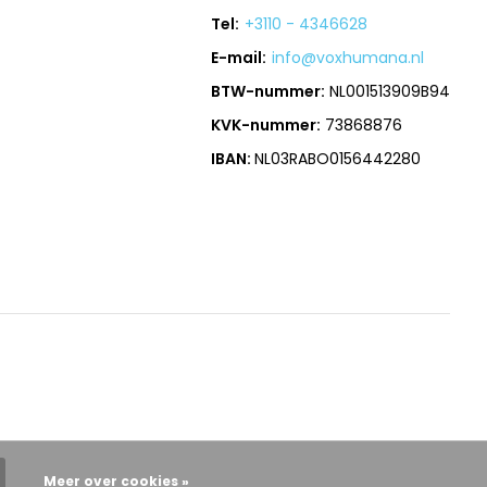
Tel:
+3110 - 4346628
E-mail:
info@voxhumana.nl
BTW-nummer:
NL001513909B94
KVK-nummer:
73868876
IBAN:
NL03RABO0156442280
Meer over cookies »