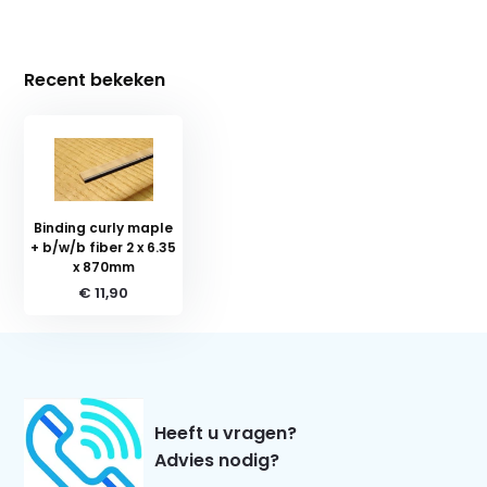
Recent bekeken
Binding curly maple
+ b/w/b fiber 2 x 6.35
x 870mm
€ 11,90
Heeft u vragen?
Advies nodig?