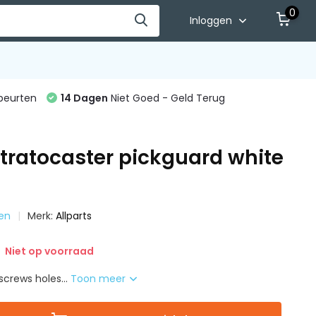
0
Inloggen
beurten
14 Dagen
Niet Goed - Geld Terug
Stratocaster pickguard white
ten
Merk:
Allparts
Niet op voorraad
screws holes...
Toon meer