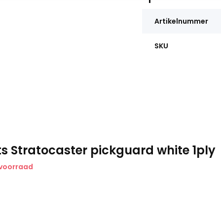
Artikelnummer
SKU
ts Stratocaster pickguard white 1ply
 voorraad