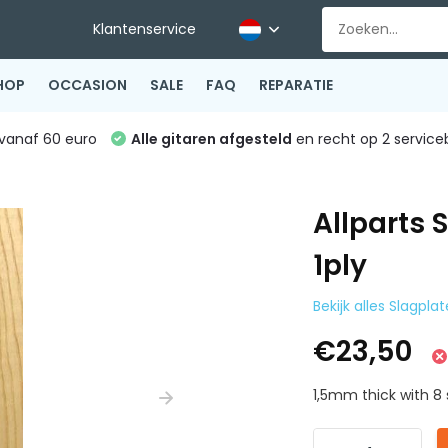
Klantenservice
HOP
OCCASION
SALE
FAQ
REPARATIE
vanaf 60 euro
Alle gitaren afgesteld
en recht op 2 service
Allparts 
1ply
Bekijk alles Slagpla
€23,50
1,5mm thick with 8 