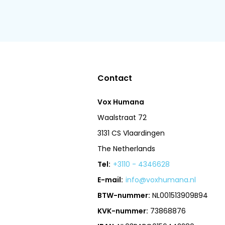
Contact
Vox Humana
Waalstraat 72
3131 CS Vlaardingen
The Netherlands
Tel:
+3110 - 4346628
E-mail:
info@voxhumana.nl
BTW-nummer:
NL001513909B94
KVK-nummer:
73868876