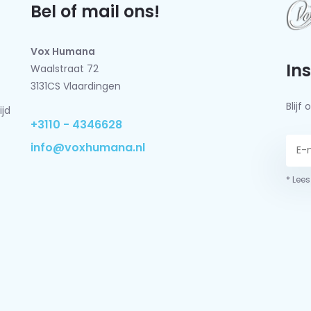
Bel of mail ons!
Vox Humana
In
Waalstraat 72
3131CS Vlaardingen
Blij
ijd
+3110 - 4346628
info@voxhumana.nl
* Lees