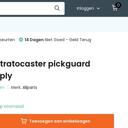
0
Inloggen
beurten
14 Dagen
Niet Goed - Geld Terug
Stratocaster pickguard
3ply
ten
Merk:
Allparts
p voorraad
Toevoegen aan winkelwagen