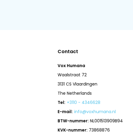
Contact
Vox Humana
Waalstraat 72
3131 CS Vlaardingen
The Netherlands
Tel:
+3110 - 4346628
E-mail:
info@voxhumana.nl
BTW-nummer:
NL001513909B94
KVK-nummer:
73868876