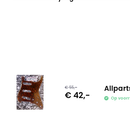
Allpart
€ 55,-
€ 42,-
Op voor