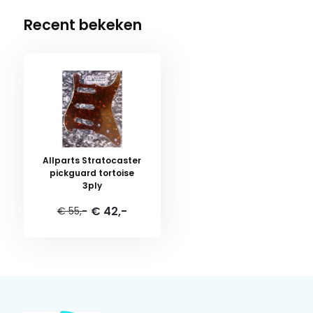
Recent bekeken
Allparts Stratocaster
pickguard tortoise
3ply
€ 42,-
€ 55,-