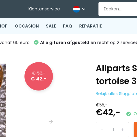
Klantenservice
HOP
OCCASION
SALE
FAQ
REPARATIE
vanaf 60 euro
Alle gitaren afgesteld
en recht op 2 service
Allparts 
€ 55,-
€ 42,-
tortoise 
Bekijk alles Slagpla
€55,-
€42,-
O
-
+