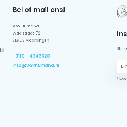
Bel of mail ons!
Vox Humana
In
Waalstraat 72
3131CS Vlaardingen
Blij
ijd
+3110 - 4346628
info@voxhumana.nl
* Lees