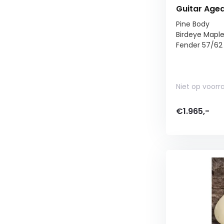
Guitar Aged
Pine Body
Birdeye Mapl
Fender 57/62 P
Niet op voorr
€1.965,-