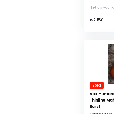
Niet op voorr
€2.150,-
Sold
Vox Human
Thinline M
Burst