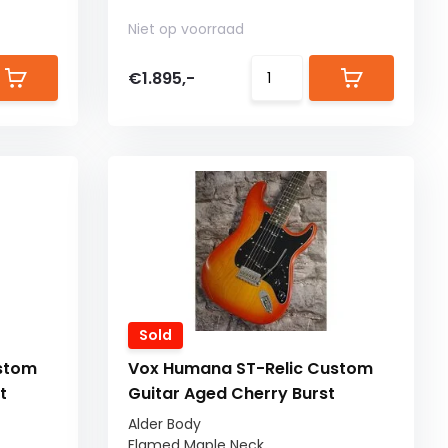
Niet op voorraad
€1.895,-
Sold
stom
Vox Humana ST-Relic Custom
t
Guitar Aged Cherry Burst
Alder Body
Flamed Maple Neck