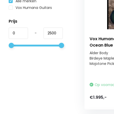
Alle merken
Vox Humana Guitars
Prijs
-
Vox Humana
Ocean Blue 
Alder Body
Birdeye Mapl
Mojotone Pic
Op voorra
€1.995,-