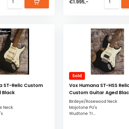
€1.995,-
Sold
 ST-Relic Custom
Vox Humana ST-HSS Reli
 Black
Custom Guitar Aged Blac
Birdeye/Rosewood Neck
e Neck
Mojotone PU's
's
Wudtone Tr...