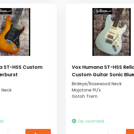
a ST-HSS Custom
Vox Humana ST-HSS Reli
erburst
Custom Guitar Sonic Blu
Birdeye/Rosewood Neck
e Neck
Mojotone PU's
s
Gotoh Trem
ad
Op voorraad