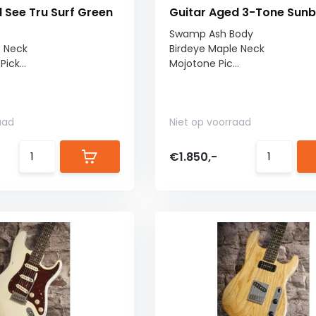
 See Tru Surf Green
Guitar Aged 3-Tone Sunb
Swamp Ash Body
e Neck
Birdeye Maple Neck
ick...
Mojotone Pic...
aad
Niet op voorraad
€1.850,-