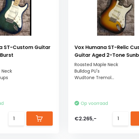
 ST-Custom Guitar
Vox Humana ST-Relic Cu
Burst
Guitar Aged 2-Tone Sunb
Roasted Maple Neck
e Neck
Bulldog PU's
kups
Wudtone Tremol...
ad
Op voorraad
€2.265,-