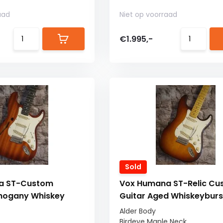
aad
Niet op voorraad
€1.995,-
Sold
a ST-Custom
Vox Humana ST-Relic Cu
ahogany Whiskey
Guitar Aged Whiskeyburs
Alder Body
Birdeye Maple Neck