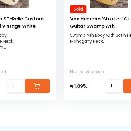
Sold
 ST-Relic Custom
Vox Humana 'Stratler' C
 Vintage White
Guitar Swamp Ash
ody
Swamp Ash Body with Satin Fi
e Neck
Mahogany Neck...
...
aad
Niet op voorraad
€1.895,-