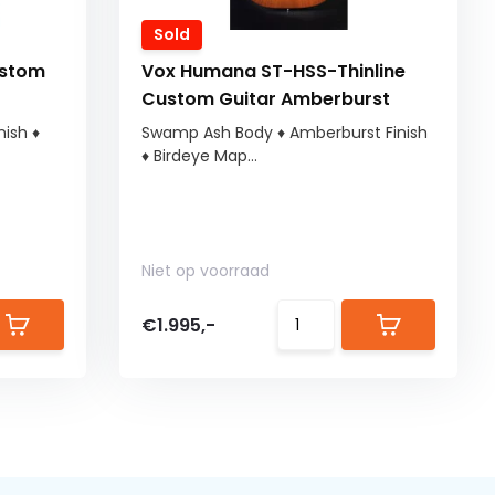
Sold
ustom
Vox Humana ST-HSS-Thinline
Custom Guitar Amberburst
nish ♦
Swamp Ash Body ♦ Amberburst Finish
♦ Birdeye Map...
Niet op voorraad
€1.995,-