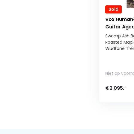
Sold
Vox Humana
Guitar Aged
Swamp Ash B
Roasted Mapl
Wudtone Trem
Niet op voorr
€2.095,-