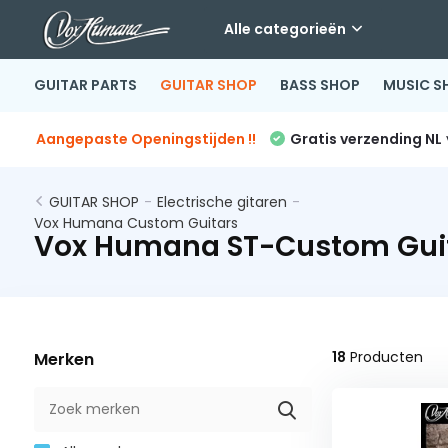
Alle categorieën
GUITAR PARTS
GUITAR SHOP
BASS SHOP
MUSIC S
Aangepaste Openingstijden !!
Gratis verzending NL
GUITAR SHOP
-
Electrische gitaren
-
Vox Humana Custom Guitars
Vox Humana ST-Custom Gui
18
Producten
Merken