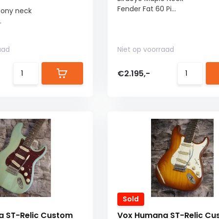
Fender Fat 60 Pi...
ony neck
.
aad
Niet op voorraad
€2.195,-
Sold
 ST-Relic Custom
Vox Humana ST-Relic Cu