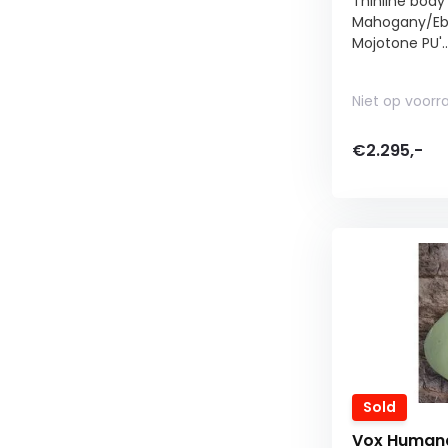
Thinline body
Mahogany/Eb
Mojotone PU'..
Niet op voorr
€2.295,-
Sold
Vox Humana