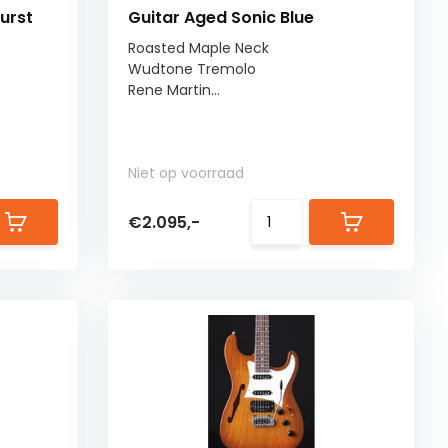
urst
Guitar Aged Sonic Blue
Roasted Maple Neck
Wudtone Tremolo
Rene Martin...
Niet op voorraad
€2.095,-