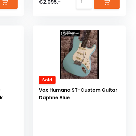
€2.095,-
Sold
c
Vox Humana ST-Custom Guitar
k
Daphne Blue