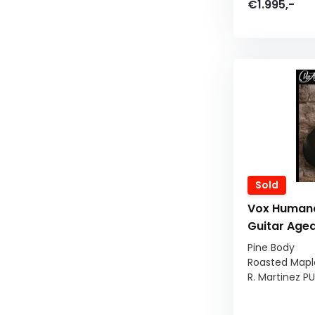
€1.995,-
Sold
Vox Humana
Guitar Aged
Pine Body
Roasted Mapl
R. Martinez PU