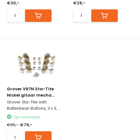
€30,-
€28,-
Grover V97N Sta-Tite
Nickel gitaar mecha...
Grover Sta-Tite with
Butterbean Buttons, 3 x 3, ...
Op voorraad
€95,-
€79,-