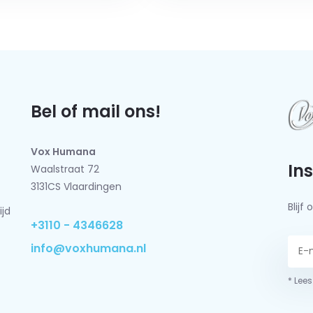
Bel of mail ons!
Vox Humana
In
Waalstraat 72
3131CS Vlaardingen
Blij
ijd
+3110 - 4346628
info@voxhumana.nl
* Lees