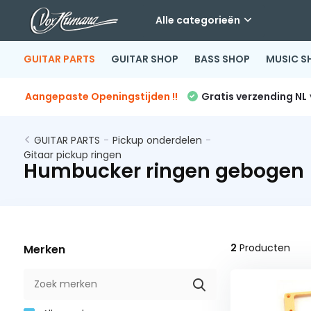
Alle categorieën
GUITAR PARTS
GUITAR SHOP
BASS SHOP
MUSIC S
Aangepaste Openingstijden !!
Gratis verzending NL
GUITAR PARTS
-
Pickup onderdelen
-
Gitaar pickup ringen
Humbucker ringen gebogen
2
Producten
Merken