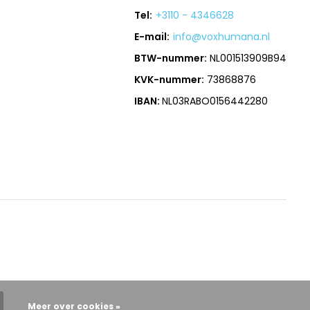
Tel:
+3110 - 4346628
E-mail:
info@voxhumana.nl
BTW-nummer:
NL001513909B94
KVK-nummer:
73868876
IBAN:
NL03RABO0156442280
Meer over cookies »