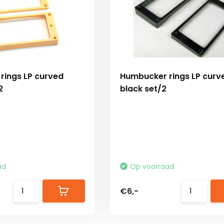
rings LP curved
Humbucker rings LP curv
2
black set/2
ad
Op voorraad
€6,-