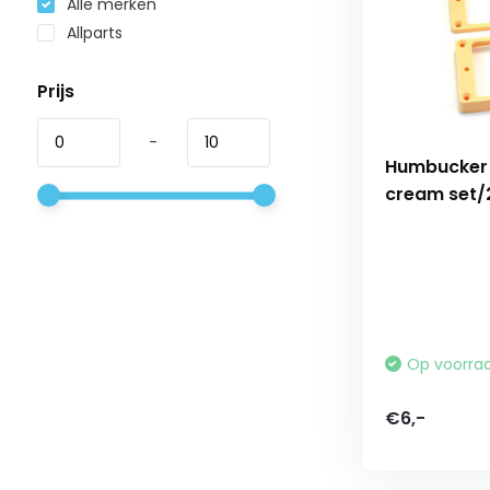
Alle merken
Allparts
Prijs
-
Humbucker 
cream set/
Op voorra
€6,-