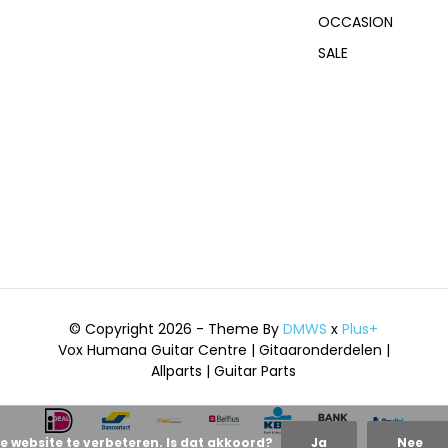
OCCASION
SALE
© Copyright 2026 - Theme By
DMWS
x
Plus+
Vox Humana Guitar Centre | Gitaaronderdelen |
Allparts | Guitar Parts
e website te verbeteren. Is dat akkoord?
Ja
Nee