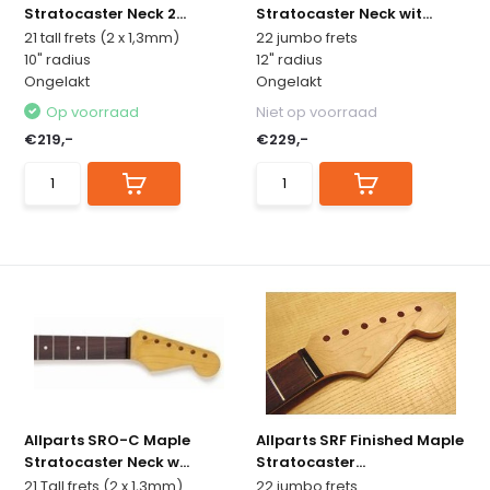
Stratocaster Neck 2...
Stratocaster Neck wit...
21 tall frets (2 x 1,3mm)
22 jumbo frets
10" radius
12" radius
Ongelakt
Ongelakt
Op voorraad
Niet op voorraad
€219,-
€229,-
Allparts SRO-C Maple
Allparts SRF Finished Maple
Stratocaster Neck w...
Stratocaster...
21 Tall frets (2 x 1,3mm)
22 jumbo frets