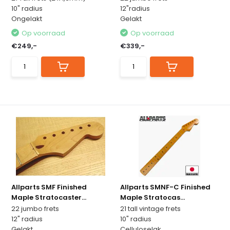
10" radius
12"radius
Ongelakt
Gelakt
Op voorraad
Op voorraad
€249,-
€339,-
Allparts SMF Finished
Allparts SMNF-C Finished
Maple Stratocaster...
Maple Stratocas...
22 jumbo frets
21 tall vintage frets
12" radius
10" radius
Gelakt
Celluloselak