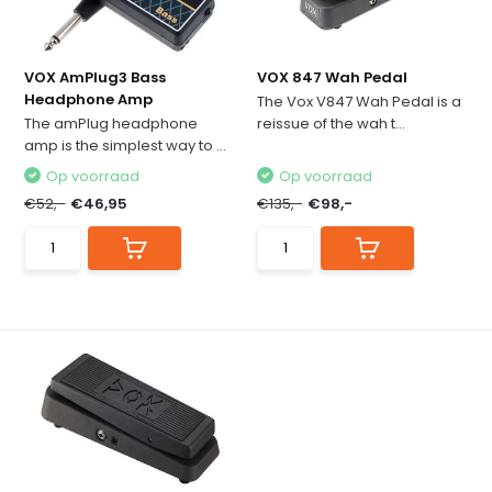
VOX AmPlug3 Bass
VOX 847 Wah Pedal
Headphone Amp
The Vox V847 Wah Pedal is a
The amPlug headphone
reissue of the wah t...
amp is the simplest way to ...
Op voorraad
Op voorraad
€52,-
€46,95
€135,-
€98,-