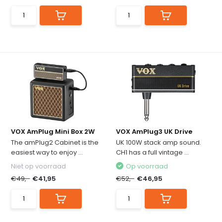
VOX AmPlug Mini Box 2W
VOX AmPlug3 UK Drive
The amPlug2 Cabinet is the
UK 100W stack amp sound.
easiest way to enjoy ...
CH1 has a full vintage ...
Niet op voorraad
Op voorraad
€49,-
€41,95
€52,-
€46,95