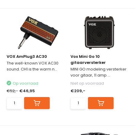
VOX AmPlug3 AC30
Vox Mini Go 10
gitaarversterker
The well-known VOX AC30
sound. CH1 is the warm n...
MINI GO modeling versterker
voor gitaar, 11 amp ...
Op voorraad
Niet op voorraad
€52,-
€46,95
€209,-