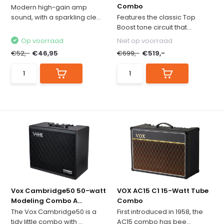
Combo
Modern high-gain amp
sound, with a sparkling cle...
Features the classic Top
Boost tone circuit that...
Op voorraad
Niet op voorraad
€52,-
€46,95
€699,-
€519,-
Vox Cambridge50 50-watt
VOX AC15 C1 15-Watt Tube
Modeling Combo A...
Combo
The Vox Cambridge50 is a
First introduced in 1958, the
tidy little combo with ...
AC15 combo has bee...