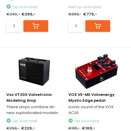
Op voorraad
Niet op voorraad
€340,-
€299,-
€899,-
€779,-
Vox VT20X Valvetronix
VOX VE-ME Valvenergy
Modeling Amp
Mystic Edge pedal
These amps combine all-
Iconic sound of the VOX
new sophisticated modelin...
AC30
Op voorraad
Op voorraad
€269,-
€229,-
€185,-
€169,-