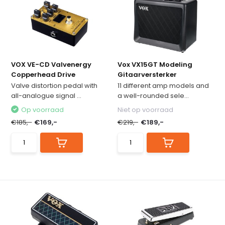
VOX VE-CD Valvenergy
Vox VX15GT Modeling
Copperhead Drive
Gitaarversterker
Valve distortion pedal with
11 different amp models and
all-analogue signal ...
a well-rounded sele...
Op voorraad
Niet op voorraad
€185,-
€169,-
€219,-
€189,-