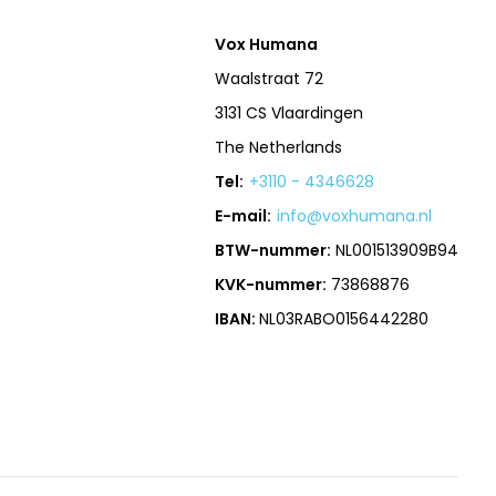
Vox Humana
Waalstraat 72
3131 CS Vlaardingen
The Netherlands
Tel:
+3110 - 4346628
E-mail:
info@voxhumana.nl
BTW-nummer:
NL001513909B94
KVK-nummer:
73868876
IBAN:
NL03RABO0156442280