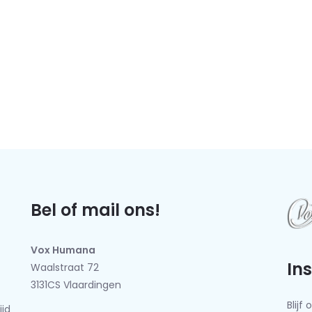
Bel of mail ons!
Vox Humana
In
Waalstraat 72
3131CS Vlaardingen
Blij
ijd